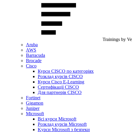
Trainings by V
Aruba
AWS
Barracuda
Brocade
Cisco
Курси CISCO по категоріях
Розклад курсів CISCO
Курси Cisco E-Learning
Сертифікації CISCO
Для партнерів CISCO
Fortinet
Gigamon
Juniper
Microsoft
Всі курси Microsoft
Розклад курсів Microsoft
Kyрси Microsoft з безпеки