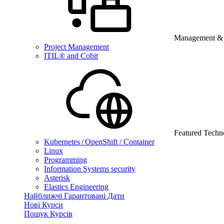
Management & B
Project Management
ITIL® and Cobit
Featured Techn
Kubernetes / OpenShift / Container
Linux
Programming
Information Systems security
Asterisk
Elastics Engineering
Найближчі Гарантовані Дати
Нові Курси
Пошук Курсів