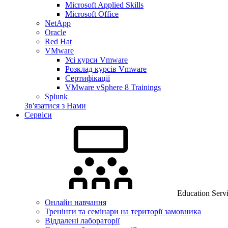
Microsoft Applied Skills
Microsoft Office
NetApp
Oracle
Red Hat
VMware
Усі курси Vmware
Розклад курсів Vmware
Сертифікації
VMware vSphere 8 Trainings
Splunk
Зв'язатися з Нами
Сервіси
Education Serv
Онлайн навчання
Тренінги та семінари на території замовника
Віддалені лабораторії