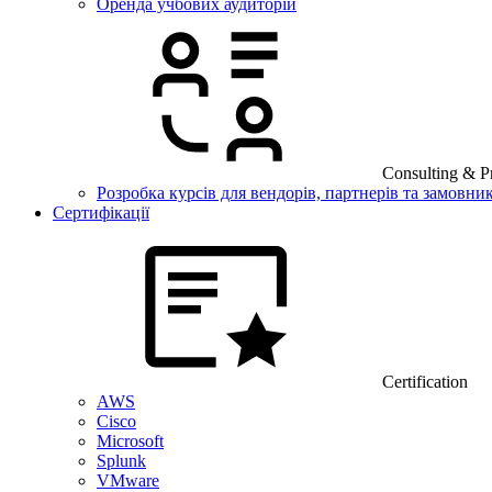
Оренда учбових аудиторій
Consulting & Pr
Розробка курсів для вендорів, партнерів та замовник
Сертифікації
Certification
AWS
Cisco
Microsoft
Splunk
VMware