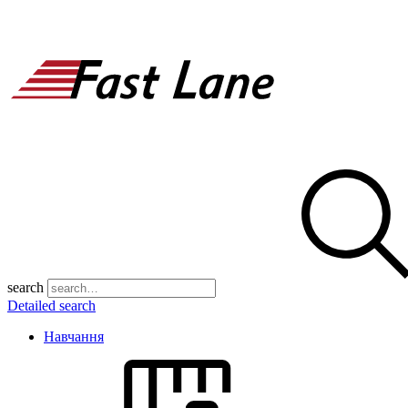
search
Detailed search
Навчання