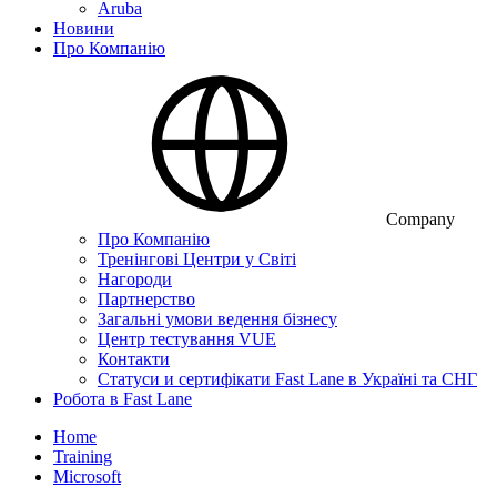
Aruba
Новини
Про Компанію
Company
Про Компанію
Тренінгові Центри у Світі
Нагороди
Партнерство
Загальні умови ведення бізнесу
Центр тестування VUE
Контакти
Статуси и сертифікати Fast Lane в Україні та СНГ
Робота в Fast Lane
Home
Training
Microsoft