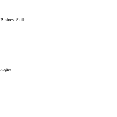
usiness Skills
ologies