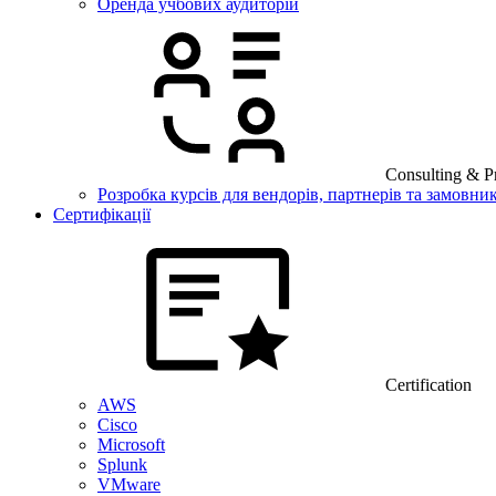
Оренда учбових аудиторій
Consulting & Pr
Розробка курсів для вендорів, партнерів та замовник
Сертифікації
Certification
AWS
Cisco
Microsoft
Splunk
VMware