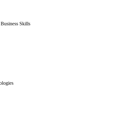
usiness Skills
ologies