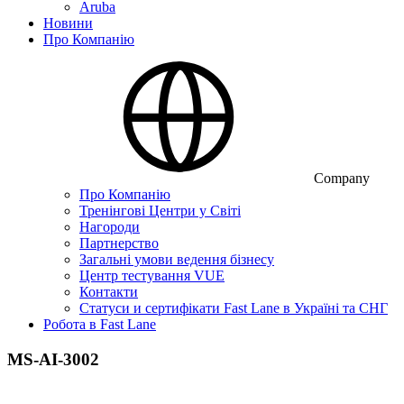
Aruba
Новини
Про Компанію
Company
Про Компанію
Тренінгові Центри у Світі
Нагороди
Партнерство
Загальні умови ведення бізнесу
Центр тестування VUE
Контакти
Статуси и сертифікати Fast Lane в Україні та СНГ
Робота в Fast Lane
MS-AI-3002