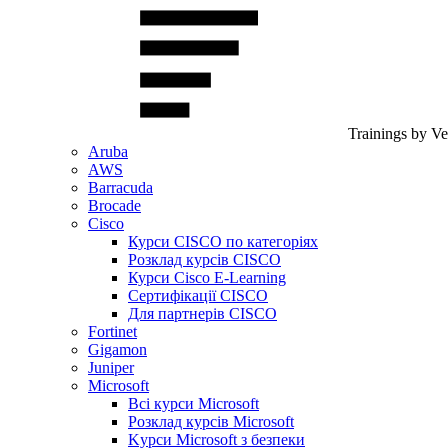
Trainings by V
Aruba
AWS
Barracuda
Brocade
Cisco
Курси CISCO по категоріях
Розклад курсів CISCO
Курси Cisco E-Learning
Сертифікації CISCO
Для партнерів CISCO
Fortinet
Gigamon
Juniper
Microsoft
Всі курси Microsoft
Розклад курсів Microsoft
Kyрси Microsoft з безпеки