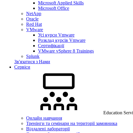
Microsoft Applied Skills
Microsoft Office
NetApp
Oracle
Red Hat
VMware
Усі курси Vmware
Розклад курсів Vmware
Сертифікації
VMware vSphere 8 Trainings
Splunk
Зв'язатися з Нами
Сервіси
Education Serv
Онлайн навчання
Тренінги та семінари на території замовника
Віддалені лабораторії