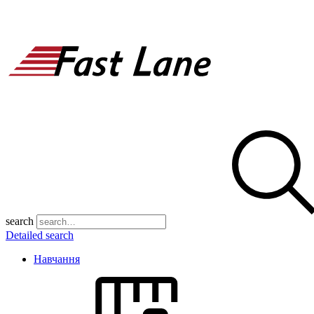
search
Detailed search
Навчання