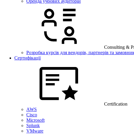
Оренда учбових аудиторій
Consulting & Pr
Розробка курсів для вендорів, партнерів та замовник
Сертифікації
Certification
AWS
Cisco
Microsoft
Splunk
VMware