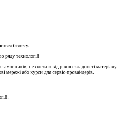
анням бізнесу.
по ряду технологій.
замовників, незалежно від рівня складності матеріалу.
ві мережі або курси для сервіс-провайдерів.
гій.