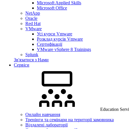
Microsoft Applied Skills
Microsoft Office
NetApp
Oracle
Red Hat
VMware
Усі курси Vmware
Розклад курсів Vmware
Сертифікації
VMware vSphere 8 Trainings
Splunk
Зв'язатися з Нами
Сервіси
Education Serv
Онлайн навчання
Тренінги та семінари на території замовника
Віддалені лабораторії