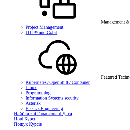
Management & B
Project Management
ITIL® and Cobit
Featured Techn
Kubernetes / OpenShift / Container
Linux
Programming
Information Systems security
Asterisk
Elastics Engineering
Найближчі Гарантовані Дати
Нові Курси
Пошук Курсів