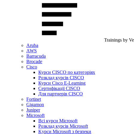
Trainings by V
Aruba
AWS
Barracuda
Brocade
Cisco
Курси CISCO по категоріях
Розклад курсів CISCO
Курси Cisco E-Learning
Сертифікації CISCO
Для партнерів CISCO
Fortinet
Gigamon
Juniper
Microsoft
Всі курси Microsoft
Розклад курсів Microsoft
Kyрси Microsoft з безпеки