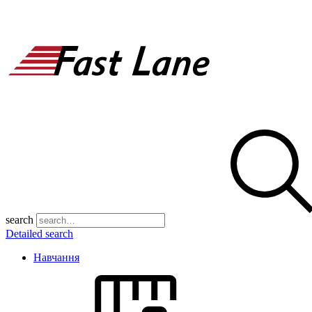
search
Detailed search
Навчання