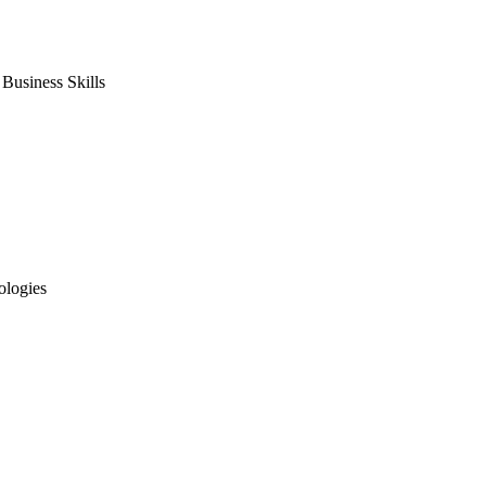
usiness Skills
ologies