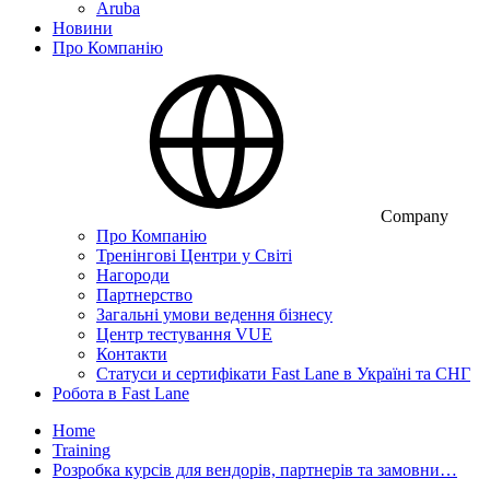
Aruba
Новини
Про Компанію
Company
Про Компанію
Тренінгові Центри у Світі
Нагороди
Партнерство
Загальні умови ведення бізнесу
Центр тестування VUE
Контакти
Статуси и сертифікати Fast Lane в Україні та СНГ
Робота в Fast Lane
Home
Training
Розробка курсів для вендорів, партнерів та замовни…