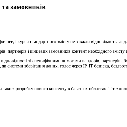
в та замовників
фичнее, і курси стандартного змісту не завжди відповідають завд
ів, партнерів і кінцевих замовників контент необхідного змісту 
відповідності зі специфічними вимогами вендорів, партнерів або 
 системи зберігання даних, голос через IP, ІТ безпека, бездрото
 також розробку нового контенту в багатьох областях ІТ техноло