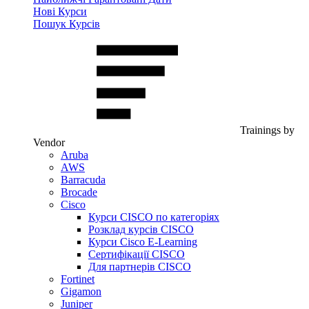
Нові Курси
Пошук Курсів
Trainings by
Vendor
Aruba
AWS
Barracuda
Brocade
Cisco
Курси CISCO по категоріях
Розклад курсів CISCO
Курси Cisco E-Learning
Сертифікації CISCO
Для партнерів CISCO
Fortinet
Gigamon
Juniper