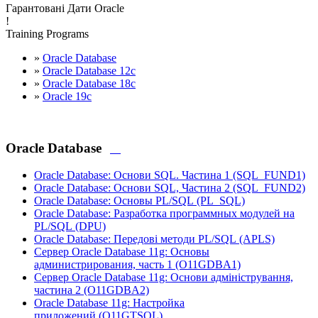
Гарантовані Дати Oracle
!
Training Programs
»
Oracle Database
»
Oracle Database 12c
»
Oracle Database 18c
»
Oracle 19c
Oracle Database
Oracle Database: Основи SQL. Частина 1
(SQL_FUND1)
Oracle Database: Основи SQL, Частина 2
(SQL_FUND2)
Oracle Database: Основы PL/SQL
(PL_SQL)
Oracle Database: Разработка программных модулей на
PL/SQL
(DPU)
Oracle Database: Передові методи PL/SQL
(APLS)
Сервер Oracle Database 11g: Основы
администрирования, часть 1
(O11GDBA1)
Сервер Oracle Database 11g: Основи адміністрування,
частина 2
(O11GDBA2)
Oracle Database 11g: Настройка
приложений
(O11GTSQL)