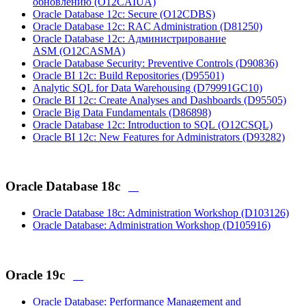
обновлению
(O12CAIUA)
Oracle Database 12c: Secure
(O12CDBS)
Oracle Database 12c: RAC Administration
(D81250)
Oracle Database 12c: Администрирование
ASM
(O12CASMA)
Oracle Database Security: Preventive Controls
(D90836)
Oracle BI 12c: Build Repositories
(D95501)
Analytic SQL for Data Warehousing
(D79991GC10)
Oracle BI 12c: Create Analyses and Dashboards
(D95505)
Oracle Big Data Fundamentals
(D86898)
Oracle Database 12c: Introduction to SQL
(O12CSQL)
Oracle BI 12c: New Features for Administrators
(D93282)
Oracle Database 18c
Oracle Database 18c: Administration Workshop
(D103126)
Oracle Database: Administration Workshop
(D105916)
Oracle 19c
Oracle Database: Performance Management and