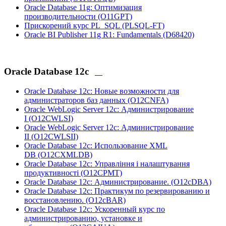
Oracle Database 11g: Оптимизация
производительности
(O11GPT)
Прискорений курс PL_SQL
(PLSQL-FT)
Oracle BI Publisher 11g R1: Fundamentals
(D68420)
Oracle Database 12c
Oracle Database 12c: Новые возможности для
администраторов баз данных
(O12CNFA)
Oracle WebLogic Server 12c: Администрирование
I
(O12CWLSI)
Oracle WebLogic Server 12c: Администрирование
II
(O12CWLSII)
Oracle Database 12c: Использование XML
DB
(O12CXMLDB)
Oracle Database 12c: Управління і налаштування
продуктивності
(O12CPMT)
Oracle Database 12с: Администрирование.
(O12сDBA)
Oracle Database 12c: Практикум по резервированию и
восстановлению.
(O12сBAR)
Oracle Database 12c: Ускоренный курс по
администрированию, установке и