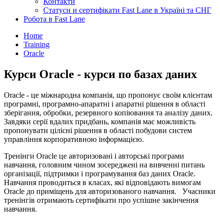
Контакти
Статуси и сертифікати Fast Lane в Україні та СНГ
Робота в Fast Lane
Home
Training
Oracle
Курси Oracle - курси по базах даних
Oracle - це міжнародна компанія, що пропонує своїм клієнтам
програмні, програмно-апаратні і апаратні рішення в області
зберігання, обробки, резервного копіювання та аналізу даних.
Завдяки серії вдалих придбань, компанія має можливість
пропонувати цілісні рішення в області побудови систем
управління корпоративною інформацією.
Тренінги Oracle це авторизовані і авторські програми
навчання, головним чином зосереджені на вивченні питань
організації, підтримки і програмування баз даних Oracle.
Навчання проводиться в класах, які відповідають вимогам
Oracle до приміщень для авторизованого навчання. Учасники
тренінгів отримають сертифікати про успішне закінчення
навчання.