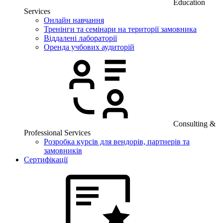
Education
Services
Онлайн навчання
Тренінги та семінари на території замовника
Віддалені лабораторії
Оренда учбових аудиторій
Consulting &
Professional Services
Розробка курсів для вендорів, партнерів та
замовників
Сертифікації