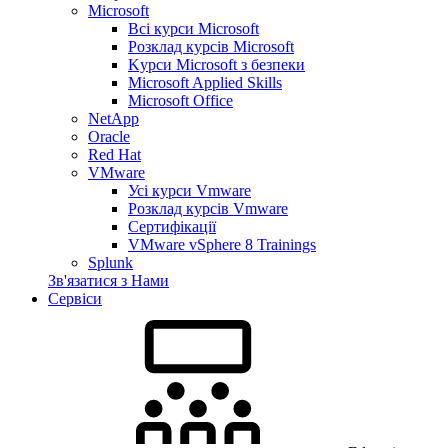
Microsoft
Всі курси Microsoft
Розклад курсів Microsoft
Kyрси Microsoft з безпеки
Microsoft Applied Skills
Microsoft Office
NetApp
Oracle
Red Hat
VMware
Усі курси Vmware
Розклад курсів Vmware
Сертифікації
VMware vSphere 8 Trainings
Splunk
Зв'язатися з Нами
Сервіси