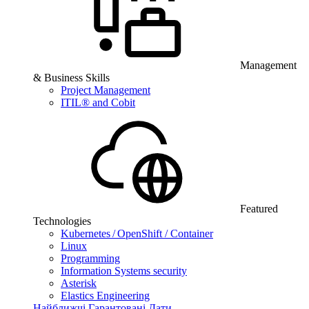
Management
& Business Skills
Project Management
ITIL® and Cobit
Featured
Technologies
Kubernetes / OpenShift / Container
Linux
Programming
Information Systems security
Asterisk
Elastics Engineering
Найближчі Гарантовані Дати