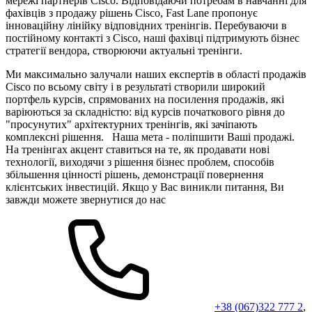
мережі партнерів Cisco. Відповідаючи потребам в навчанні для
фахівців з продажу рішень Cisco, Fast Lane пропонує
інноваційну лінійку відповідних тренінгів. Перебуваючи в
постійному контакті з Cisco, наші фахівці підтримують бізнес
стратегії вендора, створюючи актуальні тренінги.
Ми максимально залучали наших експертів в області продажів
Cisco по всьому світу і в результаті створили широкий
портфель курсів, спрямованих на посилення продажів, які
варіюються за складністю: від курсів початкового рівня до
"просунутих" архітектурних тренінгів, які зачіпають
комплексні рішення. Наша мета - поліпшити Ваші продажі.
На тренінгах акцент ставиться на те, як продавати нові
технології, виходячи з рішення бізнес проблем, способів
збільшення цінності рішень, демонстрації повернення
клієнтських інвестицій. Якщо у Вас виникли питання, Ви
завжди можете звернутися до нас
+38 (067)322 777 2
,