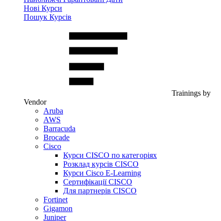
Нові Курси
Пошук Курсів
Trainings by
Vendor
Aruba
AWS
Barracuda
Brocade
Cisco
Курси CISCO по категоріях
Розклад курсів CISCO
Курси Cisco E-Learning
Сертифікації CISCO
Для партнерів CISCO
Fortinet
Gigamon
Juniper