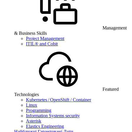
Management
& Business Skills
Project Management
ITIL® and Cobit
Featured
Technologies
Kubernetes / OpenShift / Container
Linux
Programming
Information Systems security
Asterisk
Elastics Engineering
Найближчі Гарантовані Дати