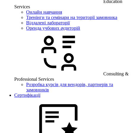
Education
Services
Онлайн навчання
Тренінги та семінари на території замовника
Віддалені лабораторії
Оренда учбових аудиторій
Consulting &
Professional Services
Розробка курсів для вендорів, партнерів та
замовників
Сертифікації