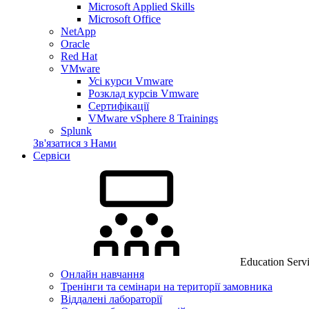
Microsoft Applied Skills
Microsoft Office
NetApp
Oracle
Red Hat
VMware
Усі курси Vmware
Розклад курсів Vmware
Сертифікації
VMware vSphere 8 Trainings
Splunk
Зв'язатися з Нами
Сервіси
Education Serv
Онлайн навчання
Тренінги та семінари на території замовника
Віддалені лабораторії