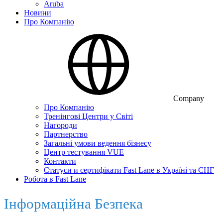
Aruba
Новини
Про Компанію
Company
Про Компанію
Тренінгові Центри у Світі
Нагороди
Партнерство
Загальні умови ведення бізнесу
Центр тестування VUE
Контакти
Статуси и сертифікати Fast Lane в Україні та СНГ
Робота в Fast Lane
Інформаційна Безпека