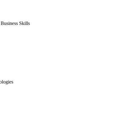
usiness Skills
ologies