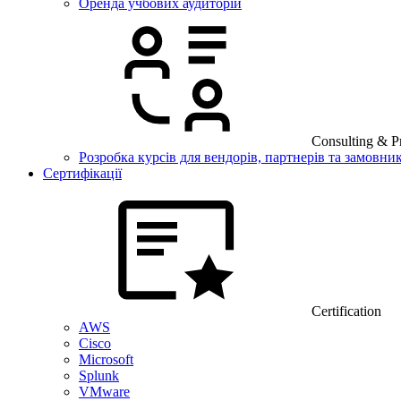
Оренда учбових аудиторій
Consulting & Pr
Розробка курсів для вендорів, партнерів та замовник
Сертифікації
Certification
AWS
Cisco
Microsoft
Splunk
VMware