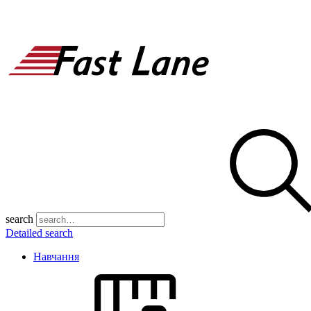
search
Detailed search
Навчання