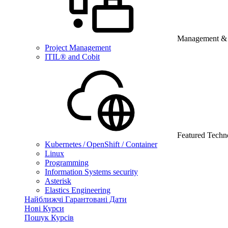
Management & B
Project Management
ITIL® and Cobit
Featured Techn
Kubernetes / OpenShift / Container
Linux
Programming
Information Systems security
Asterisk
Elastics Engineering
Найближчі Гарантовані Дати
Нові Курси
Пошук Курсів