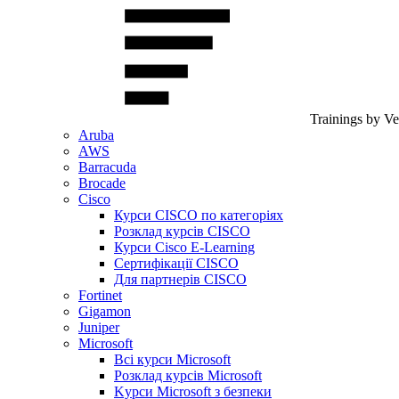
Trainings by V
Aruba
AWS
Barracuda
Brocade
Cisco
Курси CISCO по категоріях
Розклад курсів CISCO
Курси Cisco E-Learning
Сертифікації CISCO
Для партнерів CISCO
Fortinet
Gigamon
Juniper
Microsoft
Всі курси Microsoft
Розклад курсів Microsoft
Kyрси Microsoft з безпеки