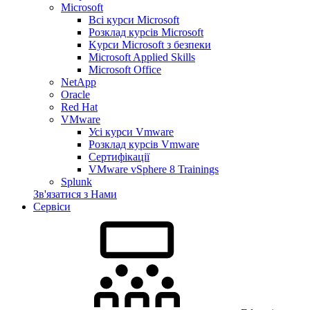
Microsoft
Всі курси Microsoft
Розклад курсів Microsoft
Kyрси Microsoft з безпеки
Microsoft Applied Skills
Microsoft Office
NetApp
Oracle
Red Hat
VMware
Усі курси Vmware
Розклад курсів Vmware
Сертифікації
VMware vSphere 8 Trainings
Splunk
Зв'язатися з Нами
Сервіси