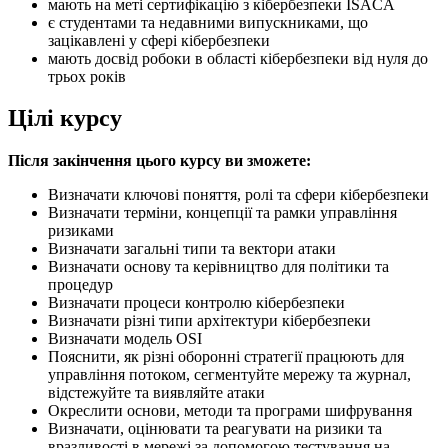
мають на меті сертифікацію з кібербезпеки ISACA
є студентами та недавними випускниками, що
зацікавлені у сфері кібербезпеки
мають досвід робоки в області кібербезпеки від нуля до
трьох років
Цілі курсу
Після закінчення цього курсу ви зможете:
Визначати ключові поняття, ролі та сфери кібербезпеки
Визначати терміни, концепції та рамки управління
ризиками
Визначати загальні типи та вектори атаки
Визначати основу та керівництво для політики та
процедур
Визначати процеси контролю кібербезпеки
Визначати різні типи архітектури кібербезпеки
Визначати модель OSI
Пояснити, як різні оборонні стратегії працюють для
управління потоком, сегментуйте мережу та журнал,
відстежуйте та виявляйте атаки
Окреслити основи, методи та програми шифрування
Визначати, оцінювати та реагувати на ризики та
вразливості в мережі за допомогою тестування на