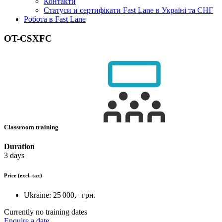
Контакти
Статуси и сертифікати Fast Lane в Україні та СНГ
Робота в Fast Lane
OT-CSXFC
Classroom training
Duration
3 days
Price
(excl. tax)
Ukraine:
25 000,– грн.
Currently no training dates
Enquire a date