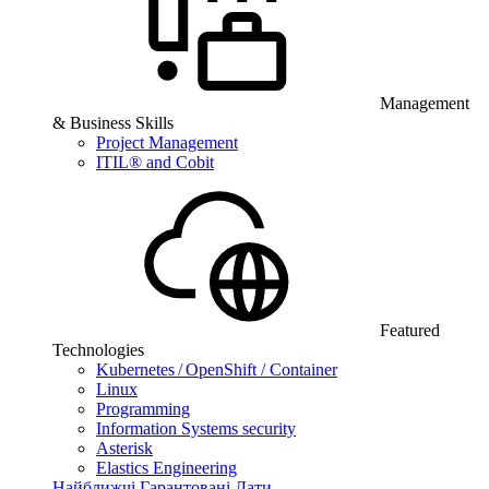
Management
& Business Skills
Project Management
ITIL® and Cobit
Featured
Technologies
Kubernetes / OpenShift / Container
Linux
Programming
Information Systems security
Asterisk
Elastics Engineering
Найближчі Гарантовані Дати