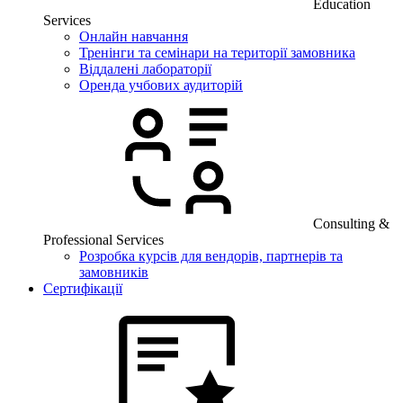
Education
Services
Онлайн навчання
Тренінги та семінари на території замовника
Віддалені лабораторії
Оренда учбових аудиторій
Consulting &
Professional Services
Розробка курсів для вендорів, партнерів та
замовників
Сертифікації