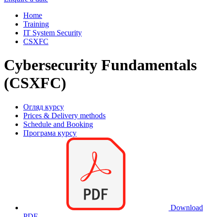
Home
Training
IT System Security
CSXFC
Cybersecurity Fundamentals
(CSXFC)
Огляд курсу
Prices & Delivery methods
Schedule and Booking
Програма курсу
Download
PDF