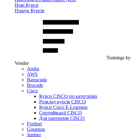
Нові Курси
Пошук Курсів
Trainings by
Vendor
Aruba
AWS
Barracuda
Brocade
Cisco
Курси CISCO по категоріях
Розклад курсів CISCO
Курси Cisco E-Learning
Сертифікації CISCO
Для партнерів CISCO
Fortinet
Gigamon
Juniper