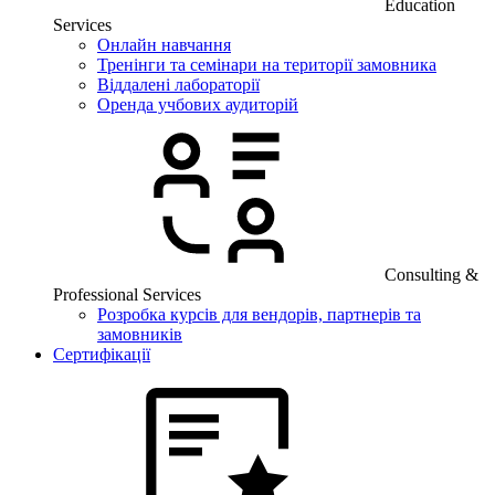
Education
Services
Онлайн навчання
Тренінги та семінари на території замовника
Віддалені лабораторії
Оренда учбових аудиторій
Consulting &
Professional Services
Розробка курсів для вендорів, партнерів та
замовників
Сертифікації