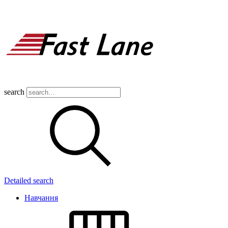
search
Detailed search
Навчання