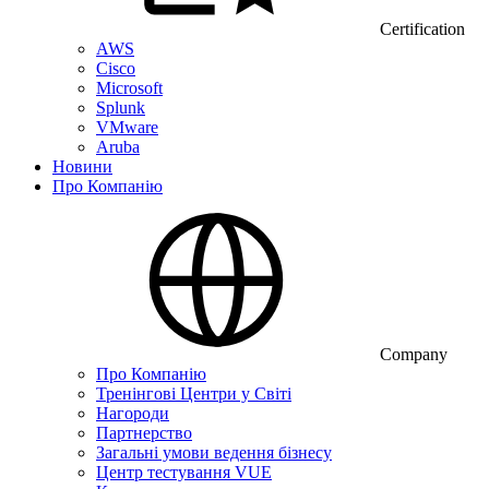
Certification
AWS
Cisco
Microsoft
Splunk
VMware
Aruba
Новини
Про Компанію
Company
Про Компанію
Тренінгові Центри у Світі
Нагороди
Партнерство
Загальні умови ведення бізнесу
Центр тестування VUE