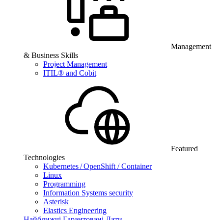
Management
& Business Skills
Project Management
ITIL® and Cobit
Featured
Technologies
Kubernetes / OpenShift / Container
Linux
Programming
Information Systems security
Asterisk
Elastics Engineering
Найближчі Гарантовані Дати