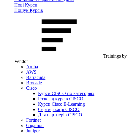
Нові Курси
Пошук Курсів
Trainings by
Vendor
Aruba
AWS
Barracuda
Brocade
Cisco
Курси CISCO по категоріях
Розклад курсів CISCO
Курси Cisco E-Learning
Сертифікації CISCO
Для партнерів CISCO
Fortinet
Gigamon
Juniper