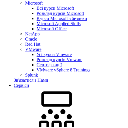
Microsoft
Всі курси Microsoft
Розклад курсів Microsoft
Kyрси Microsoft з безпеки
Microsoft Applied Skills
Microsoft Office
NetApp
Oracle
Red Hat
VMware
Усі курси Vmware
Розклад курсів Vmware
Сертифікації
VMware vSphere 8 Trainings
Splunk
Зв'язатися з Нами
Сервіси