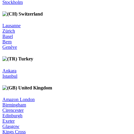
Stockholm
Switzerland
Lausanne
Zürich
Basel
Bern
Genève
Turkey
Ankara
Istanbul
United Kingdom
Amazon London
Birmingham
Cirencester
Edinburgh
Exeter
Glasgow
Kings Cross