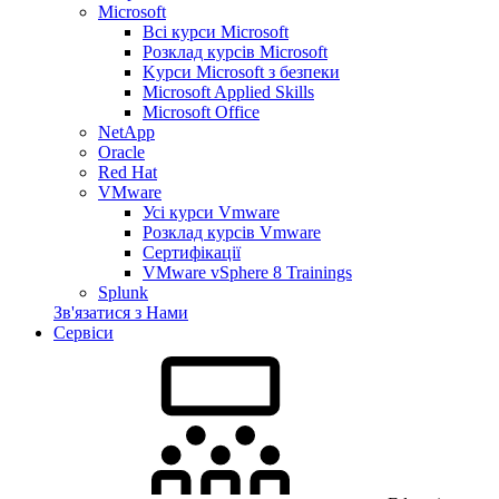
Microsoft
Всі курси Microsoft
Розклад курсів Microsoft
Kyрси Microsoft з безпеки
Microsoft Applied Skills
Microsoft Office
NetApp
Oracle
Red Hat
VMware
Усі курси Vmware
Розклад курсів Vmware
Сертифікації
VMware vSphere 8 Trainings
Splunk
Зв'язатися з Нами
Сервіси