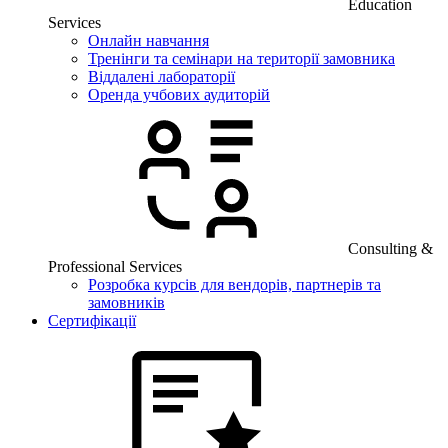
Education
Services
Онлайн навчання
Тренінги та семінари на території замовника
Віддалені лабораторії
Оренда учбових аудиторій
Consulting &
Professional Services
Розробка курсів для вендорів, партнерів та
замовників
Сертифікації