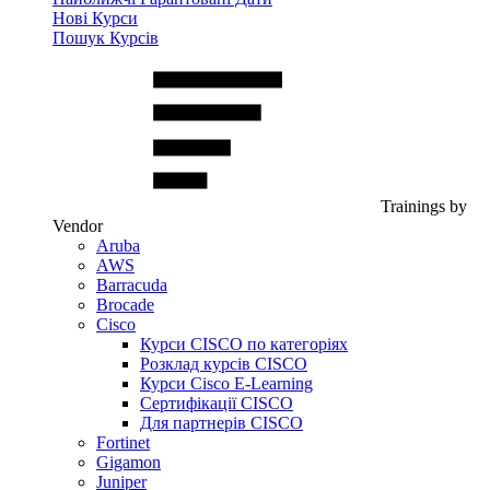
Нові Курси
Пошук Курсів
Trainings by
Vendor
Aruba
AWS
Barracuda
Brocade
Cisco
Курси CISCO по категоріях
Розклад курсів CISCO
Курси Cisco E-Learning
Сертифікації CISCO
Для партнерів CISCO
Fortinet
Gigamon
Juniper