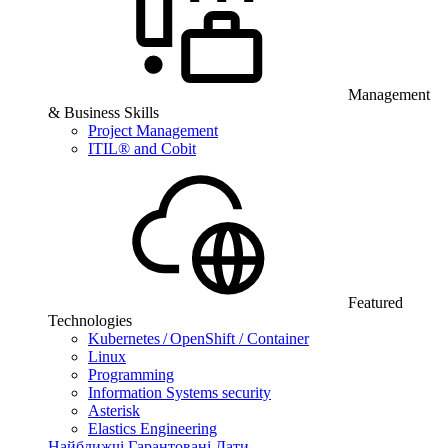
Management
& Business Skills
Project Management
ITIL® and Cobit
Featured
Technologies
Kubernetes / OpenShift / Container
Linux
Programming
Information Systems security
Asterisk
Elastics Engineering
Найближчі Гарантовані Дати