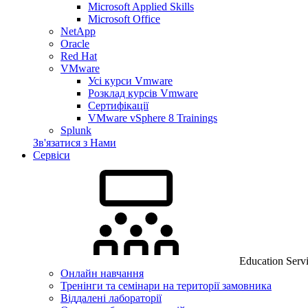
Microsoft Applied Skills
Microsoft Office
NetApp
Oracle
Red Hat
VMware
Усі курси Vmware
Розклад курсів Vmware
Сертифікації
VMware vSphere 8 Trainings
Splunk
Зв'язатися з Нами
Сервіси
Education Serv
Онлайн навчання
Тренінги та семінари на території замовника
Віддалені лабораторії