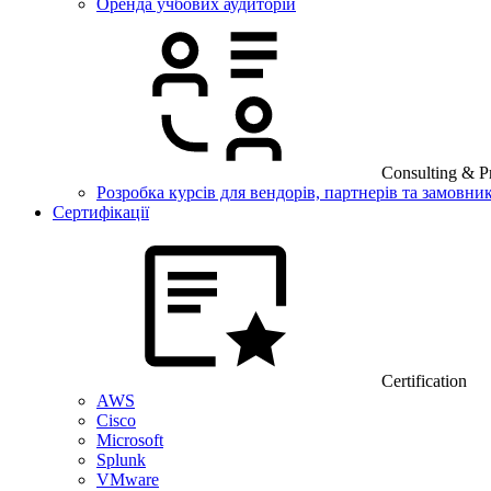
Оренда учбових аудиторій
Consulting & Pr
Розробка курсів для вендорів, партнерів та замовник
Сертифікації
Certification
AWS
Cisco
Microsoft
Splunk
VMware