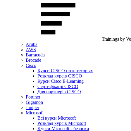
Trainings by V
Aruba
AWS
Barracuda
Brocade
Cisco
Курси CISCO по категоріях
Розклад курсів CISCO
Курси Cisco E-Learning
Сертифікації CISCO
Для партнерів CISCO
Fortinet
Gigamon
Juniper
Microsoft
Всі курси Microsoft
Розклад курсів Microsoft
Kyрси Microsoft з безпеки