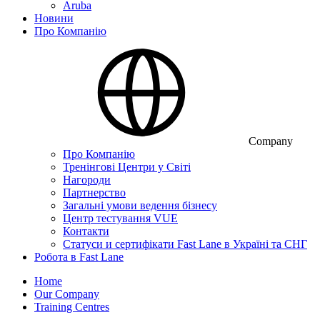
Aruba
Новини
Про Компанію
Company
Про Компанію
Тренінгові Центри у Світі
Нагороди
Партнерство
Загальні умови ведення бізнесу
Центр тестування VUE
Контакти
Статуси и сертифікати Fast Lane в Україні та СНГ
Робота в Fast Lane
Home
Our Company
Training Centres