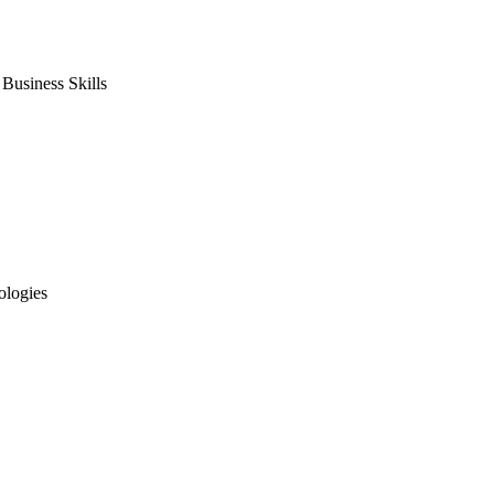
usiness Skills
ologies