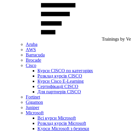
Trainings by V
Aruba
AWS
Barracuda
Brocade
Cisco
Курси CISCO по категоріях
Розклад курсів CISCO
Курси Cisco E-Learning
Сертифікації CISCO
Для партнерів CISCO
Fortinet
Gigamon
Juniper
Microsoft
Всі курси Microsoft
Розклад курсів Microsoft
Kyрси Microsoft з безпеки