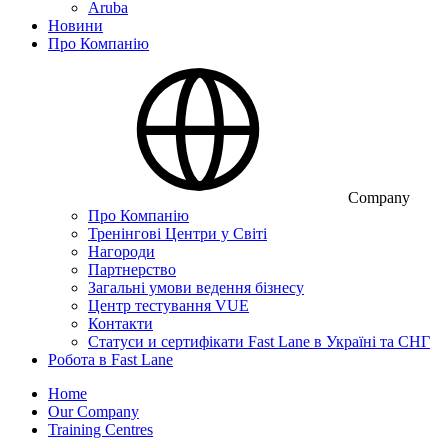
Aruba
Новини
Про Компанію
Company
Про Компанію
Тренінгові Центри у Світі
Нагороди
Партнерство
Загальні умови ведення бізнесу
Центр тестування VUE
Контакти
Статуси и сертифікати Fast Lane в Україні та СНГ
Робота в Fast Lane
Home
Our Company
Training Centres