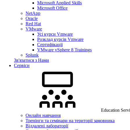
Microsoft Applied Skills
Microsoft Office
NetApp
Oracle
Red Hat
VMware
Усі курси Vmware
Розклад курсів Vmware
Сертифікації
VMware vSphere 8 Trainings
Splunk
Зв'язатися з Нами
Сервіси
Education Serv
Онлайн навчання
Тренінги та семінари на території замовника
Віддалені лабораторії