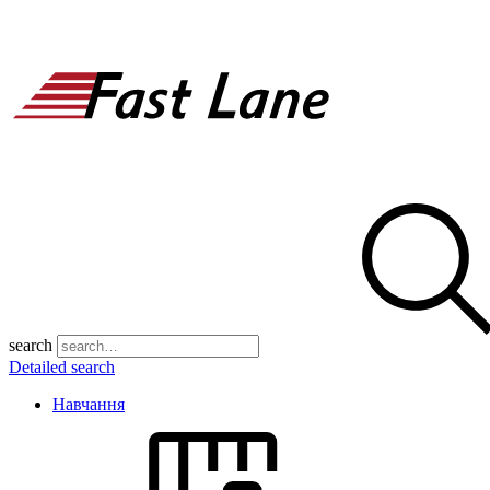
search
Detailed search
Навчання