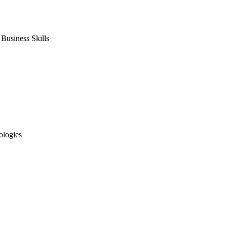
usiness Skills
ologies