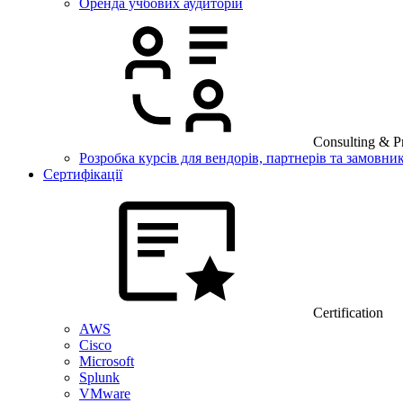
Оренда учбових аудиторій
Consulting & Pr
Розробка курсів для вендорів, партнерів та замовник
Сертифікації
Certification
AWS
Cisco
Microsoft
Splunk
VMware