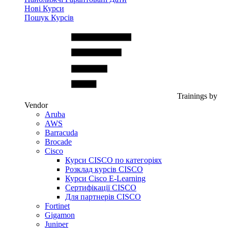
Нові Курси
Пошук Курсів
Trainings by
Vendor
Aruba
AWS
Barracuda
Brocade
Cisco
Курси CISCO по категоріях
Розклад курсів CISCO
Курси Cisco E-Learning
Сертифікації CISCO
Для партнерів CISCO
Fortinet
Gigamon
Juniper