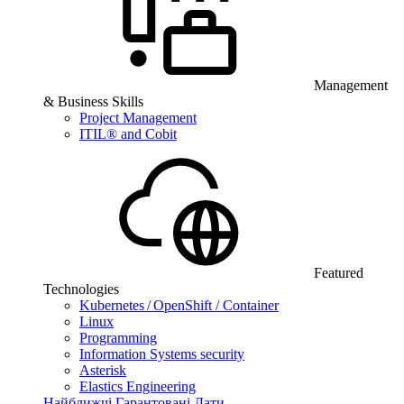
Management
& Business Skills
Project Management
ITIL® and Cobit
Featured
Technologies
Kubernetes / OpenShift / Container
Linux
Programming
Information Systems security
Asterisk
Elastics Engineering
Найближчі Гарантовані Дати