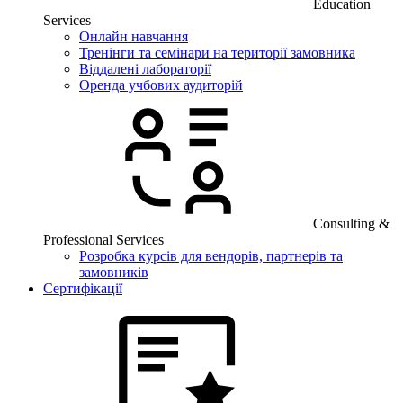
Education
Services
Онлайн навчання
Тренінги та семінари на території замовника
Віддалені лабораторії
Оренда учбових аудиторій
Consulting &
Professional Services
Розробка курсів для вендорів, партнерів та
замовників
Сертифікації