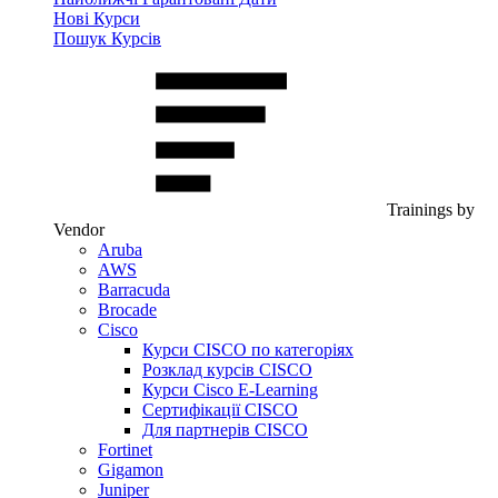
Нові Курси
Пошук Курсів
Trainings by
Vendor
Aruba
AWS
Barracuda
Brocade
Cisco
Курси CISCO по категоріях
Розклад курсів CISCO
Курси Cisco E-Learning
Сертифікації CISCO
Для партнерів CISCO
Fortinet
Gigamon
Juniper