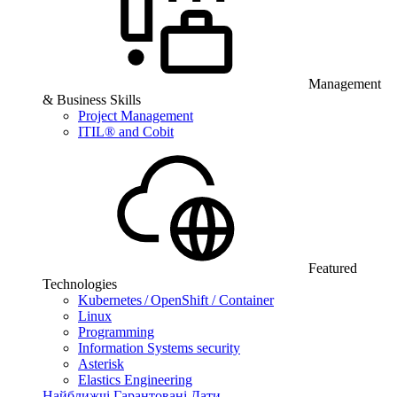
Management
& Business Skills
Project Management
ITIL® and Cobit
Featured
Technologies
Kubernetes / OpenShift / Container
Linux
Programming
Information Systems security
Asterisk
Elastics Engineering
Найближчі Гарантовані Дати