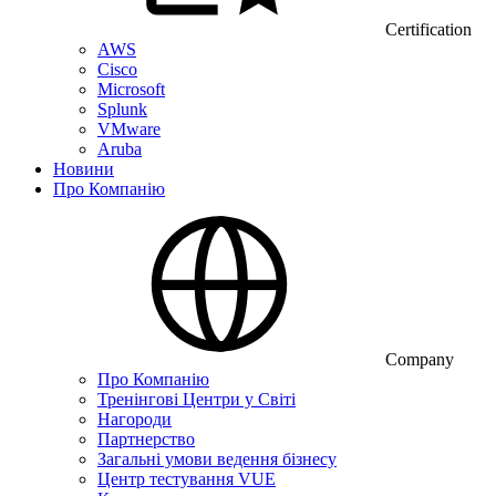
Certification
AWS
Cisco
Microsoft
Splunk
VMware
Aruba
Новини
Про Компанію
Company
Про Компанію
Тренінгові Центри у Світі
Нагороди
Партнерство
Загальні умови ведення бізнесу
Центр тестування VUE