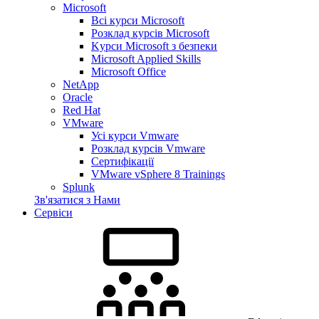
Microsoft
Всі курси Microsoft
Розклад курсів Microsoft
Kyрси Microsoft з безпеки
Microsoft Applied Skills
Microsoft Office
NetApp
Oracle
Red Hat
VMware
Усі курси Vmware
Розклад курсів Vmware
Сертифікації
VMware vSphere 8 Trainings
Splunk
Зв'язатися з Нами
Сервіси