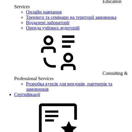
Education
Services
Онлайн навчання
Тренінги та семінари на території замовника
Віддалені лабораторії
Оренда учбових аудиторій
Consulting &
Professional Services
Розробка курсів для вендорів, партнерів та
замовників
Сертифікації