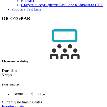
Контакти
Статуси и сертифікати Fast Lane в Україні та СНГ
Робота в Fast Lane
OR-O12сBAR
Classroom training
Duration
5 days
Price
(excl. tax)
Ukraine:
US $ 1 500,–
Currently no training dates
Enquire a date