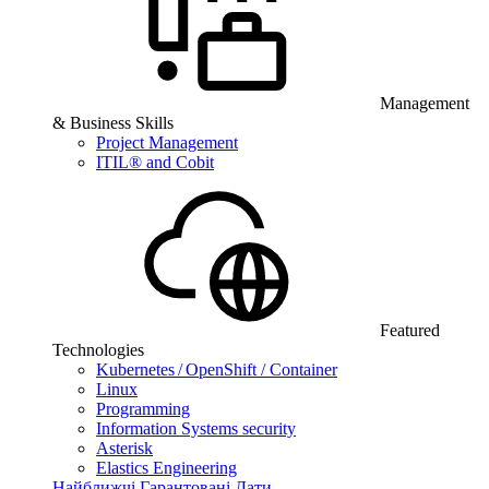
Management
& Business Skills
Project Management
ITIL® and Cobit
Featured
Technologies
Kubernetes / OpenShift / Container
Linux
Programming
Information Systems security
Asterisk
Elastics Engineering
Найближчі Гарантовані Дати