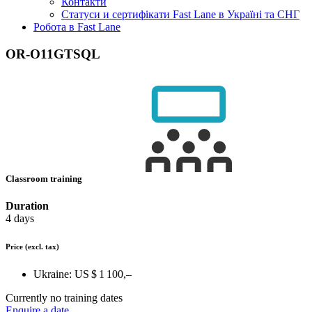
Контакти
Статуси и сертифікати Fast Lane в Україні та СНГ
Робота в Fast Lane
OR-O11GTSQL
Classroom training
Duration
4 days
Price
(excl. tax)
Ukraine:
US $ 1 100,–
Currently no training dates
Enquire a date