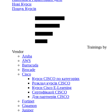
Нові Курси
Пошук Курсів
Trainings by
Vendor
Aruba
AWS
Barracuda
Brocade
Cisco
Курси CISCO по категоріях
Розклад курсів CISCO
Курси Cisco E-Learning
Сертифікації CISCO
Для партнерів CISCO
Fortinet
Gigamon
Juniper