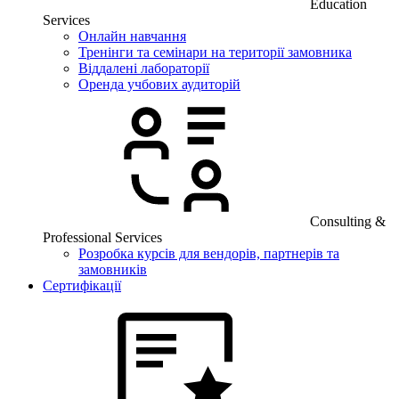
Education
Services
Онлайн навчання
Тренінги та семінари на території замовника
Віддалені лабораторії
Оренда учбових аудиторій
Consulting &
Professional Services
Розробка курсів для вендорів, партнерів та
замовників
Сертифікації