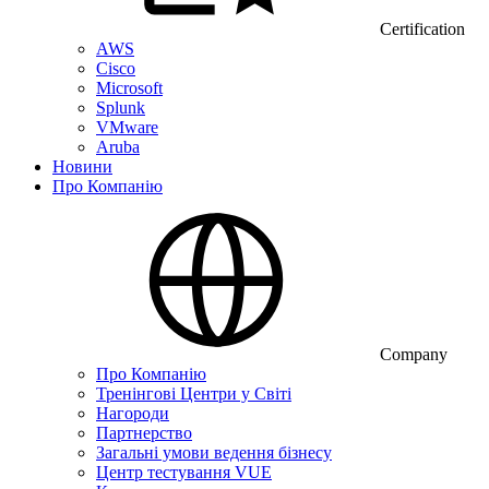
Certification
AWS
Cisco
Microsoft
Splunk
VMware
Aruba
Новини
Про Компанію
Company
Про Компанію
Тренінгові Центри у Світі
Нагороди
Партнерство
Загальні умови ведення бізнесу
Центр тестування VUE