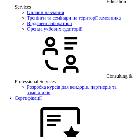
Education
Services
Онлайн навчання
Тренінги та семінари на території замовника
Віддалені лабораторії
Оренда учбових аудиторій
Consulting &
Professional Services
Розробка курсів для вендорів, партнерів та
замовників
Сертифікації