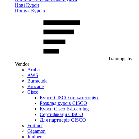
Нові Курси
Пошук Курсів
Trainings by
Vendor
Aruba
AWS
Barracuda
Brocade
Cisco
Курси CISCO по категоріях
Розклад курсів CISCO
Курси Cisco E-Learning
Сертифікації CISCO
Для партнерів CISCO
Fortinet
Gigamon
Juniper