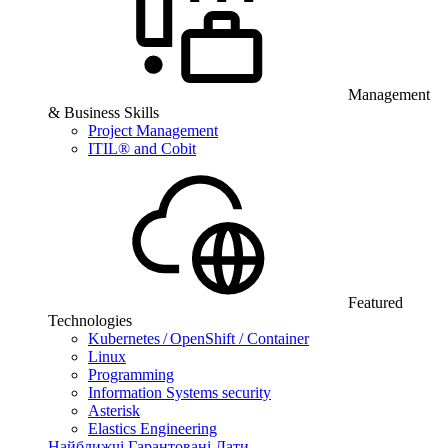
Management
& Business Skills
Project Management
ITIL® and Cobit
Featured
Technologies
Kubernetes / OpenShift / Container
Linux
Programming
Information Systems security
Asterisk
Elastics Engineering
Найближчі Гарантовані Дати