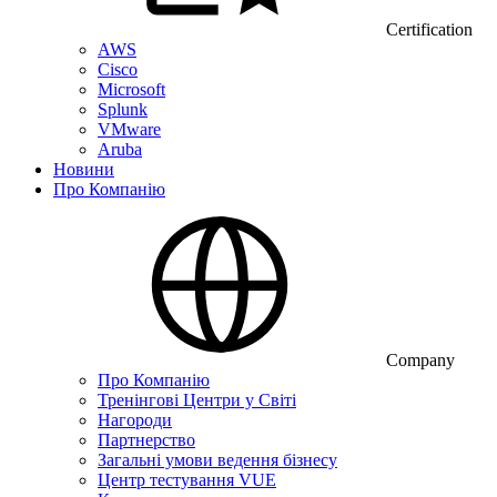
Certification
AWS
Cisco
Microsoft
Splunk
VMware
Aruba
Новини
Про Компанію
Company
Про Компанію
Тренінгові Центри у Світі
Нагороди
Партнерство
Загальні умови ведення бізнесу
Центр тестування VUE