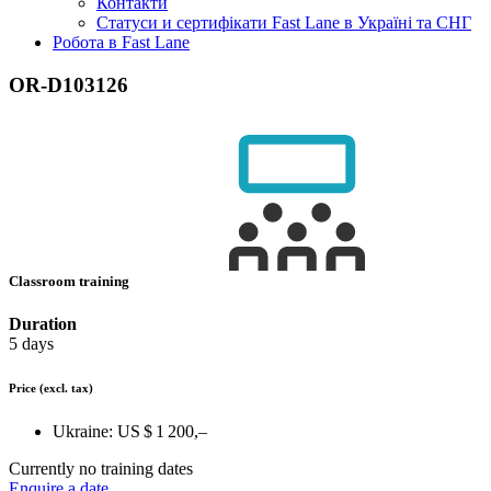
Контакти
Статуси и сертифікати Fast Lane в Україні та СНГ
Робота в Fast Lane
OR-D103126
Classroom training
Duration
5 days
Price
(excl. tax)
Ukraine:
US $ 1 200,–
Currently no training dates
Enquire a date