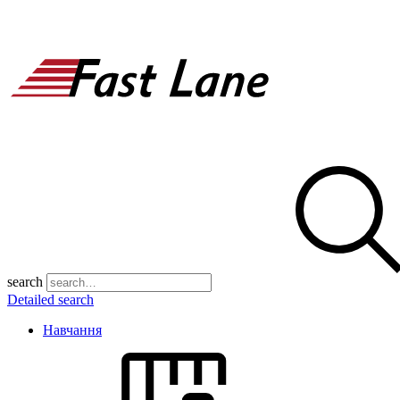
search
Detailed search
Навчання