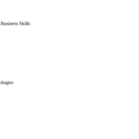
usiness Skills
ologies