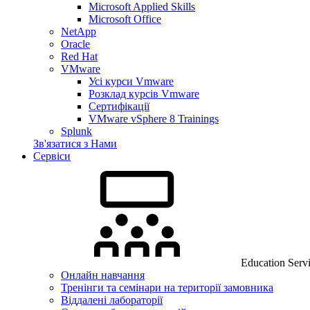
Microsoft Applied Skills
Microsoft Office
NetApp
Oracle
Red Hat
VMware
Усі курси Vmware
Розклад курсів Vmware
Сертифікації
VMware vSphere 8 Trainings
Splunk
Зв'язатися з Нами
Сервіси
Education Serv
Онлайн навчання
Тренінги та семінари на території замовника
Віддалені лабораторії