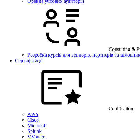
Оренда учбових аудиторій
Consulting & Pr
Розробка курсів для вендорів, партнерів та замовник
Сертифікації
Certification
AWS
Cisco
Microsoft
Splunk
VMware