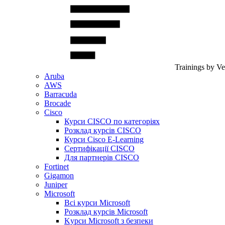
Trainings by V
Aruba
AWS
Barracuda
Brocade
Cisco
Курси CISCO по категоріях
Розклад курсів CISCO
Курси Cisco E-Learning
Сертифікації CISCO
Для партнерів CISCO
Fortinet
Gigamon
Juniper
Microsoft
Всі курси Microsoft
Розклад курсів Microsoft
Kyрси Microsoft з безпеки