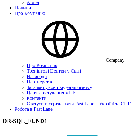
Aruba
Новини
Про Компанію
Company
Про Компанію
Тренінгові Центри у Світі
Нагороди
Партнерство
Загальні умови ведення бізнесу
Центр тестування VUE
Контакти
Статуси и сертифікати Fast Lane в Україні та СНГ
Робота в Fast Lane
OR-SQL_FUND1