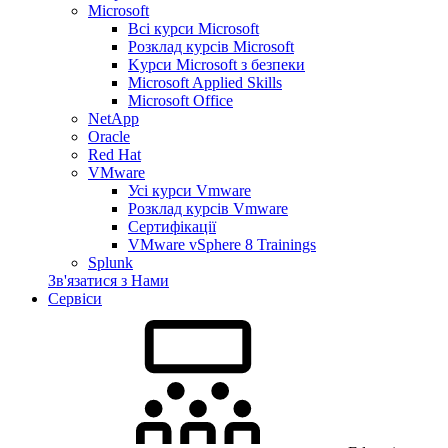
Microsoft
Всі курси Microsoft
Розклад курсів Microsoft
Kyрси Microsoft з безпеки
Microsoft Applied Skills
Microsoft Office
NetApp
Oracle
Red Hat
VMware
Усі курси Vmware
Розклад курсів Vmware
Сертифікації
VMware vSphere 8 Trainings
Splunk
Зв'язатися з Нами
Сервіси