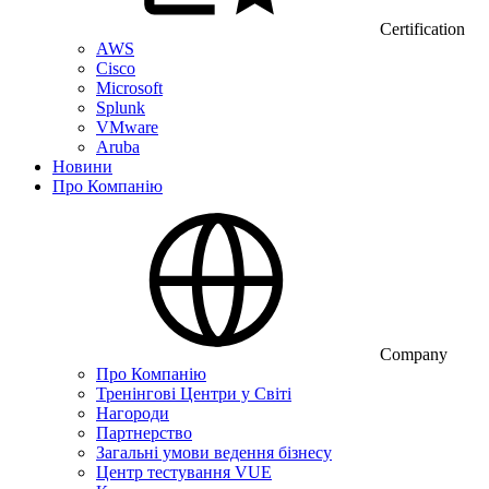
Certification
AWS
Cisco
Microsoft
Splunk
VMware
Aruba
Новини
Про Компанію
Company
Про Компанію
Тренінгові Центри у Світі
Нагороди
Партнерство
Загальні умови ведення бізнесу
Центр тестування VUE