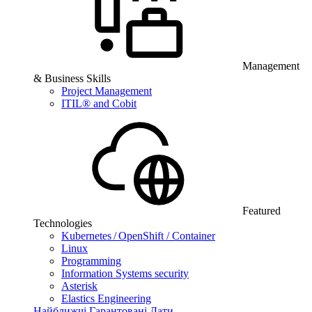
Management
& Business Skills
Project Management
ITIL® and Cobit
Featured
Technologies
Kubernetes / OpenShift / Container
Linux
Programming
Information Systems security
Asterisk
Elastics Engineering
Найближчі Гарантовані Дати