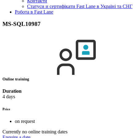
Контакти
Статуси и сертифікати Fast Lane в Україні та СНГ
Робота в Fast Lane
MS-SQL10987
Online training
Duration
4 days
Price
on request
Currently no online training dates
Enquire a date