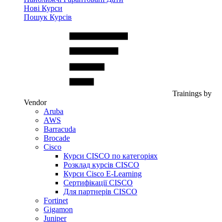
Нові Курси
Пошук Курсів
Trainings by
Vendor
Aruba
AWS
Barracuda
Brocade
Cisco
Курси CISCO по категоріях
Розклад курсів CISCO
Курси Cisco E-Learning
Сертифікації CISCO
Для партнерів CISCO
Fortinet
Gigamon
Juniper