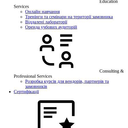
Education
Services
Онлайн навчання
Тренінги та семінари на території замовника
Віддалені лабораторії
Оренда учбових аудиторій
Consulting &
Professional Services
Розробка курсів для вендорів, партнерів та
замовників
Сертифікації