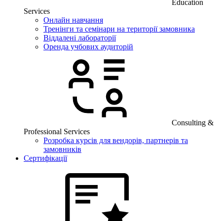
Education
Services
Онлайн навчання
Тренінги та семінари на території замовника
Віддалені лабораторії
Оренда учбових аудиторій
Consulting &
Professional Services
Розробка курсів для вендорів, партнерів та
замовників
Сертифікації