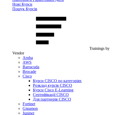
Нові Курси
Пошук Курсів
Trainings by
Vendor
Aruba
AWS
Barracuda
Brocade
Cisco
Курси CISCO по категоріях
Розклад курсів CISCO
Курси Cisco E-Learning
Сертифікації CISCO
Для партнерів CISCO
Fortinet
Gigamon
Juniper