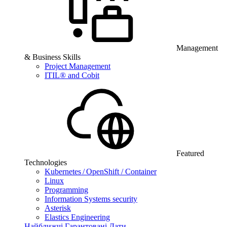
Management
& Business Skills
Project Management
ITIL® and Cobit
Featured
Technologies
Kubernetes / OpenShift / Container
Linux
Programming
Information Systems security
Asterisk
Elastics Engineering
Найближчі Гарантовані Дати