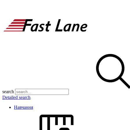
search
Detailed search
Навчання