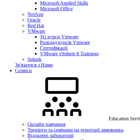
Microsoft Applied Skills
Microsoft Office
NetApp
Oracle
Red Hat
VMware
Усі курси Vmware
Розклад курсів Vmware
Сертифікації
VMware vSphere 8 Trainings
Splunk
Зв'язатися з Нами
Сервіси
Education Serv
Онлайн навчання
Тренінги та семінари на території замовника
Віддалені лабораторії