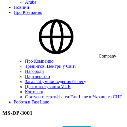
Aruba
Новини
Про Компанію
Company
Про Компанію
Тренінгові Центри у Світі
Нагороди
Партнерство
Загальні умови ведення бізнесу
Центр тестування VUE
Контакти
Статуси и сертифікати Fast Lane в Україні та СНГ
Робота в Fast Lane
MS-DP-3001