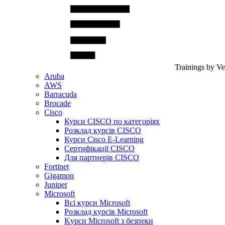
Trainings by V
Aruba
AWS
Barracuda
Brocade
Cisco
Курси CISCO по категоріях
Розклад курсів CISCO
Курси Cisco E-Learning
Сертифікації CISCO
Для партнерів CISCO
Fortinet
Gigamon
Juniper
Microsoft
Всі курси Microsoft
Розклад курсів Microsoft
Kyрси Microsoft з безпеки