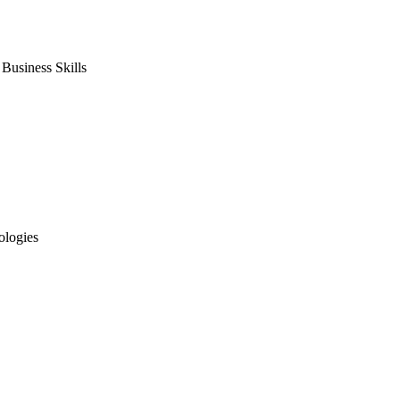
usiness Skills
ologies