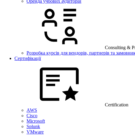
Оренда учбових аудиторій
Consulting & Pr
Розробка курсів для вендорів, партнерів та замовник
Сертифікації
Certification
AWS
Cisco
Microsoft
Splunk
VMware