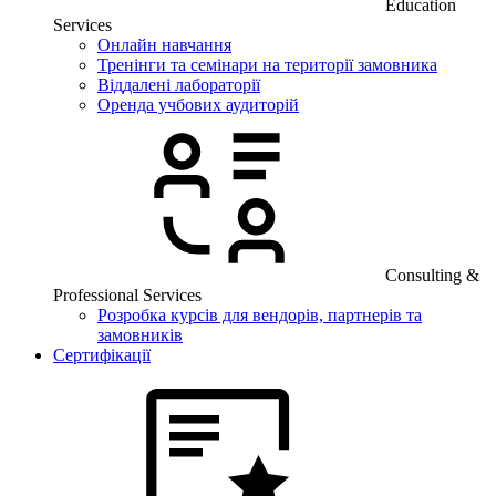
Education
Services
Онлайн навчання
Тренінги та семінари на території замовника
Віддалені лабораторії
Оренда учбових аудиторій
Consulting &
Professional Services
Розробка курсів для вендорів, партнерів та
замовників
Сертифікації