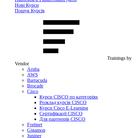
Нові Курси
Пошук Курсів
Trainings by
Vendor
Aruba
AWS
Barracuda
Brocade
Cisco
Курси CISCO по категоріях
Розклад курсів CISCO
Курси Cisco E-Learning
Сертифікації CISCO
Для партнерів CISCO
Fortinet
Gigamon
Juniper