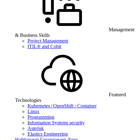
Management
& Business Skills
Project Management
ITIL® and Cobit
Featured
Technologies
Kubernetes / OpenShift / Container
Linux
Programming
Information Systems security
Asterisk
Elastics Engineering
Найближчі Гарантовані Дати