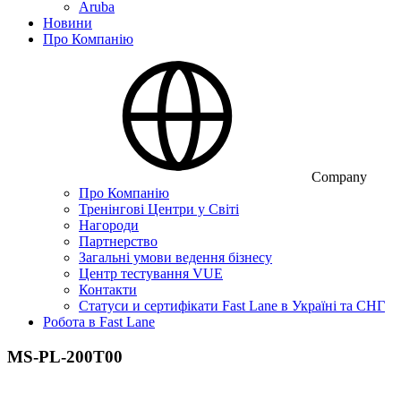
Aruba
Новини
Про Компанію
Company
Про Компанію
Тренінгові Центри у Світі
Нагороди
Партнерство
Загальні умови ведення бізнесу
Центр тестування VUE
Контакти
Статуси и сертифікати Fast Lane в Україні та СНГ
Робота в Fast Lane
MS-PL-200T00