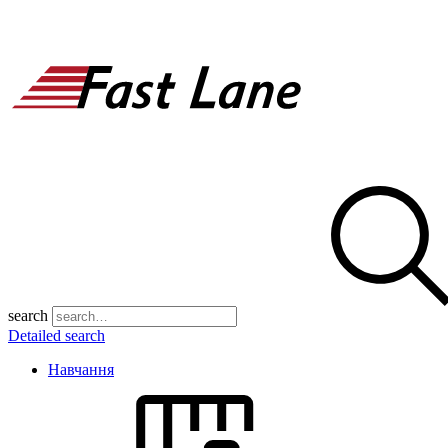
search
Detailed search
Навчання