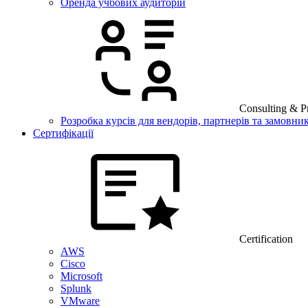
Оренда учбових аудиторій
Consulting & Pr
Розробка курсів для вендорів, партнерів та замовник
Сертифікації
Certification
AWS
Cisco
Microsoft
Splunk
VMware