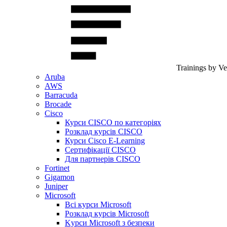
Trainings by V
Aruba
AWS
Barracuda
Brocade
Cisco
Курси CISCO по категоріях
Розклад курсів CISCO
Курси Cisco E-Learning
Сертифікації CISCO
Для партнерів CISCO
Fortinet
Gigamon
Juniper
Microsoft
Всі курси Microsoft
Розклад курсів Microsoft
Kyрси Microsoft з безпеки