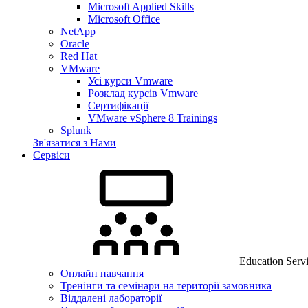
Microsoft Applied Skills
Microsoft Office
NetApp
Oracle
Red Hat
VMware
Усі курси Vmware
Розклад курсів Vmware
Сертифікації
VMware vSphere 8 Trainings
Splunk
Зв'язатися з Нами
Сервіси
Education Serv
Онлайн навчання
Тренінги та семінари на території замовника
Віддалені лабораторії