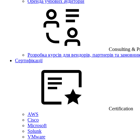
Оренда учбових аудиторій
Consulting & Pr
Розробка курсів для вендорів, партнерів та замовник
Сертифікації
Certification
AWS
Cisco
Microsoft
Splunk
VMware