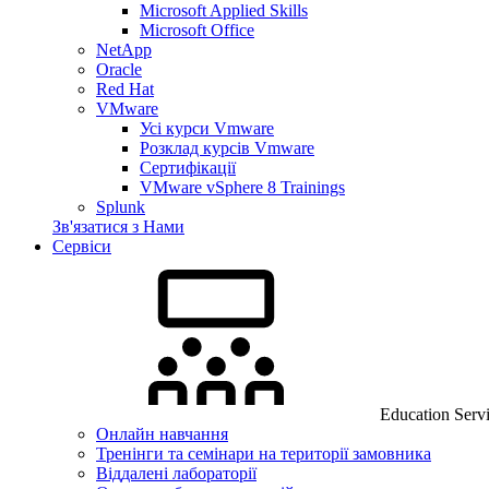
Microsoft Applied Skills
Microsoft Office
NetApp
Oracle
Red Hat
VMware
Усі курси Vmware
Розклад курсів Vmware
Сертифікації
VMware vSphere 8 Trainings
Splunk
Зв'язатися з Нами
Сервіси
Education Serv
Онлайн навчання
Тренінги та семінари на території замовника
Віддалені лабораторії