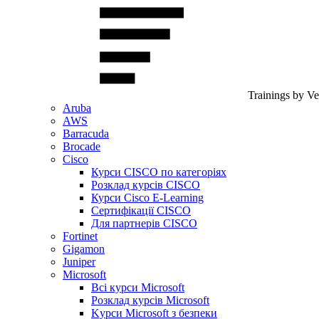
Trainings by V
Aruba
AWS
Barracuda
Brocade
Cisco
Курси CISCO по категоріях
Розклад курсів CISCO
Курси Cisco E-Learning
Сертифікації CISCO
Для партнерів CISCO
Fortinet
Gigamon
Juniper
Microsoft
Всі курси Microsoft
Розклад курсів Microsoft
Kyрси Microsoft з безпеки