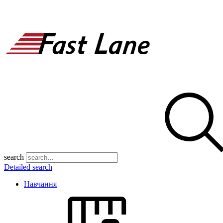
search
Detailed search
Навчання