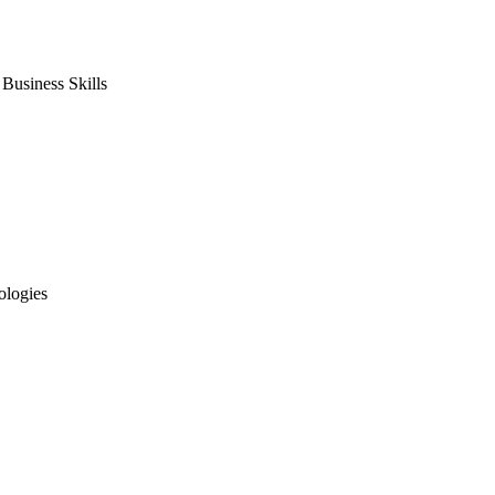
usiness Skills
ologies