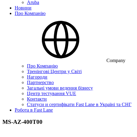
Aruba
Новини
Про Компанію
Company
Про Компанію
Тренінгові Центри у Світі
Нагороди
Партнерство
Загальні умови ведення бізнесу
Центр тестування VUE
Контакти
Статуси и сертифікати Fast Lane в Україні та СНГ
Робота в Fast Lane
MS-AZ-400T00