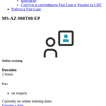
Контакти
Статуси и сертифікати Fast Lane в Україні та СНГ
Робота в Fast Lane
MS-AZ-900T00-EP
Online training
Duration
2 hours
Price
on request
Currently no online training dates
Enquire a date