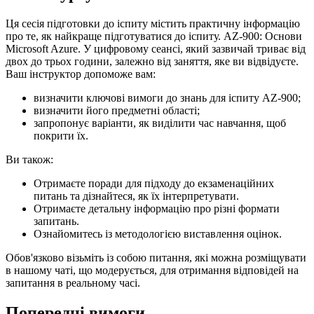
Ця сесія підготовки до іспиту містить практичну інформацію
про те, як найкраще підготуватися до іспиту. AZ-900: Основи
Microsoft Azure. У цифровому сеансі, який зазвичай триває від
двох до трьох години, залежно від заняття, яке ви відвідуєте.
Ваш інструктор допоможе вам:
визначити ключові вимоги до знань для іспиту AZ-900;
визначити його предметні області;
запропонує варіанти, як виділити час навчання, щоб
покрити їх.
Ви також:
Отримаєте поради для підходу до екзаменаційних
питань та дізнайтеся, як їх інтерпретувати.
Отримаєте детальну інформацію про різні формати
запитань.
Ознайомитесь із методологією виставлення оцінок.
Обов'язково візьміть із собою питання, які можна розміщувати
в нашому чаті, що модерується, для отримання відповідей на
запитання в реальному часі.
Попередні вимоги