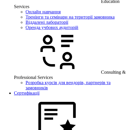
Education
Services
Онлайн навчання
Тренінги та семінари на території замовника
Віддалені лабораторії
Оренда учбових аудиторій
Consulting &
Professional Services
Розробка курсів для вендорів, партнерів та
замовників
Сертифікації