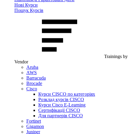
Нові Курси
Пошук Курсів
Trainings by
Vendor
Aruba
AWS
Barracuda
Brocade
Cisco
Курси CISCO по категоріях
Розклад курсів CISCO
Курси Cisco E-Learning
Сертифікації CISCO
Для партнерів CISCO
Fortinet
Gigamon
Juniper