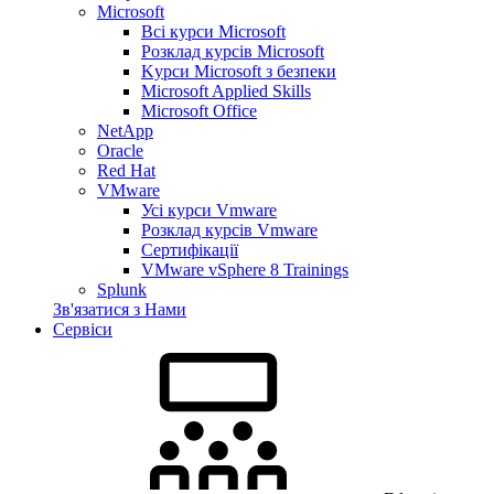
Microsoft
Всі курси Microsoft
Розклад курсів Microsoft
Kyрси Microsoft з безпеки
Microsoft Applied Skills
Microsoft Office
NetApp
Oracle
Red Hat
VMware
Усі курси Vmware
Розклад курсів Vmware
Сертифікації
VMware vSphere 8 Trainings
Splunk
Зв'язатися з Нами
Сервіси