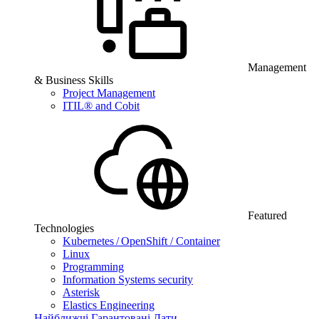
Management
& Business Skills
Project Management
ITIL® and Cobit
Featured
Technologies
Kubernetes / OpenShift / Container
Linux
Programming
Information Systems security
Asterisk
Elastics Engineering
Найближчі Гарантовані Дати