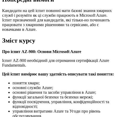
Кандидати на цей іспит повинні мати базові знання хмарних
служб і розуміти як ці служби працюють в Microsoft Azure.
Іспит призначений для кандидатів, які тільки-но починають
працювати з хмарними рішеннями та сервісами, або є
новачками в Azure.
Зміст курсу
Про іспит AZ-900: Основи Microsoft Azure
Іспит AZ-900 необхідний для отримання сертифікації Azure
Fundamentals.
Цей іспит вимірює вашу здатність описувати такі поняття:
поняття хмари;
основні служби Azure;
основні рішення та засоби управління в Azure;
функції загальної безпеки та безпеки мережі;
функції посвідчення, управління, конфіденційності та
відповідності;
управління витратами Azure та Угоди про рівень
обслуговування.