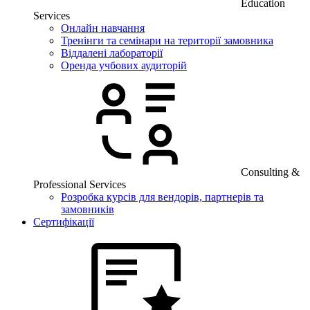
Education
Services
Онлайн навчання
Тренінги та семінари на території замовника
Віддалені лабораторії
Оренда учбових аудиторій
Consulting &
Professional Services
Розробка курсів для вендорів, партнерів та
замовників
Сертифікації