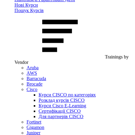
Нові Курси
Пошук Курсів
Trainings by
Vendor
Aruba
AWS
Barracuda
Brocade
Cisco
Курси CISCO по категоріях
Розклад курсів CISCO
Курси Cisco E-Learning
Сертифікації CISCO
Для партнерів CISCO
Fortinet
Gigamon
Juniper