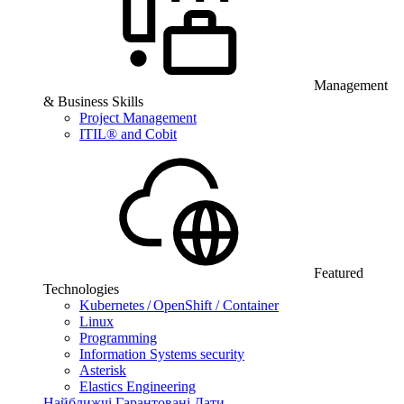
Management
& Business Skills
Project Management
ITIL® and Cobit
Featured
Technologies
Kubernetes / OpenShift / Container
Linux
Programming
Information Systems security
Asterisk
Elastics Engineering
Найближчі Гарантовані Дати