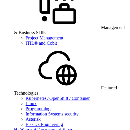
Management
& Business Skills
Project Management
ITIL® and Cobit
Featured
Technologies
Kubernetes / OpenShift / Container
Linux
Programming
Information Systems security
Asterisk
Elastics Engineering
Найближчі Гарантовані Дати