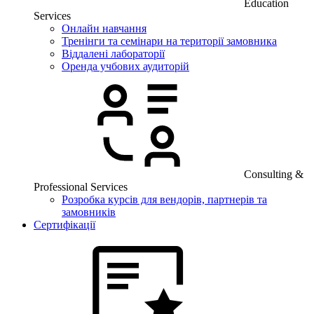
Education
Services
Онлайн навчання
Тренінги та семінари на території замовника
Віддалені лабораторії
Оренда учбових аудиторій
Consulting &
Professional Services
Розробка курсів для вендорів, партнерів та
замовників
Сертифікації