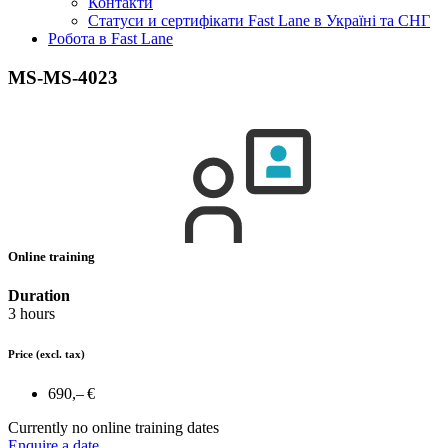
Контакти
Статуси и сертифікати Fast Lane в Україні та СНГ
Робота в Fast Lane
MS-MS-4023
Online training
Duration
3 hours
Price
(excl. tax)
690,– €
Currently no online training dates
Enquire a date