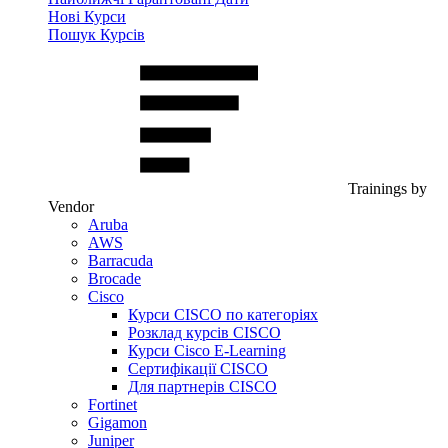
Нові Курси
Пошук Курсів
Trainings by
Vendor
Aruba
AWS
Barracuda
Brocade
Cisco
Курси CISCO по категоріях
Розклад курсів CISCO
Курси Cisco E-Learning
Сертифікації CISCO
Для партнерів CISCO
Fortinet
Gigamon
Juniper