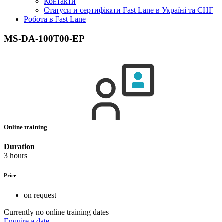
Контакти
Статуси и сертифікати Fast Lane в Україні та СНГ
Робота в Fast Lane
MS-DA-100T00-EP
Online training
Duration
3 hours
Price
on request
Currently no online training dates
Enquire a date