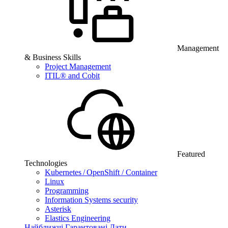
Management
& Business Skills
Project Management
ITIL® and Cobit
Featured
Technologies
Kubernetes / OpenShift / Container
Linux
Programming
Information Systems security
Asterisk
Elastics Engineering
Найближчі Гарантовані Дати