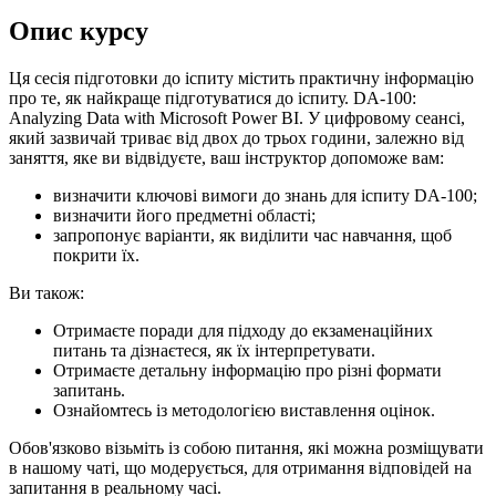
Опис курсу
Ця сесія підготовки до іспиту містить практичну інформацію
про те, як найкраще підготуватися до іспиту. DA-100:
Analyzing Data with Microsoft Power BI. У цифровому сеансі,
який зазвичай триває від двох до трьох години, залежно від
заняття, яке ви відвідуєте, ваш інструктор допоможе вам:
визначити ключові вимоги до знань для іспиту DA-100;
визначити його предметні області;
запропонує варіанти, як виділити час навчання, щоб
покрити їх.
Ви також:
Отримаєте поради для підходу до екзаменаційних
питань та дізнаєтеся, як їх інтерпретувати.
Отримаєте детальну інформацію про різні формати
запитань.
Ознайомтесь із методологією виставлення оцінок.
Обов'язково візьміть із собою питання, які можна розміщувати
в нашому чаті, що модерується, для отримання відповідей на
запитання в реальному часі.