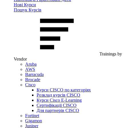
Нові Курси
Пошук Курсів
Trainings by
Vendor
Aruba
AWS
Barracuda
Brocade
Cisco
Курси CISCO по категоріях
Розклад курсів CISCO
Курси Cisco E-Learning
Сертифікації CISCO
Для партнерів CISCO
Fortinet
Gigamon
Juniper