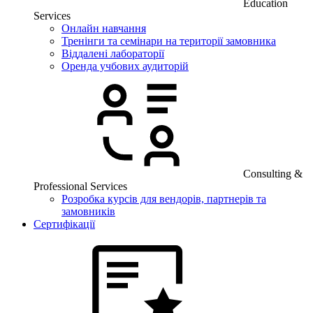
Education
Services
Онлайн навчання
Тренінги та семінари на території замовника
Віддалені лабораторії
Оренда учбових аудиторій
Consulting &
Professional Services
Розробка курсів для вендорів, партнерів та
замовників
Сертифікації