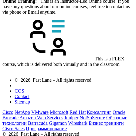
Online Training:
This is an Instructor-Led Online course. If you
have any questions about our online courses, feel free to contact us
via phone or Email anytime.
This is a FLEX
course, which is delivered both virtually and in the classroom.
© 2026 Fast Lane – All rights reserved
COS
Contact
Sitemap
Cisco
NetApp
VMware
Microsoft
Red Hat
Консалтинг
Oracle
Brocade
Amazon Web Services
Juniper
NotSoSecure
Облачные
технологии
Barracuda
Gigamon
Wireshark
Бизнес тренинги
Cisco Sales
Программирование
© 2026 Fast Lane – All rights reserved