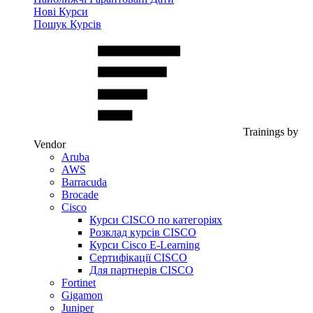
Нові Курси
Пошук Курсів
Trainings by
Vendor
Aruba
AWS
Barracuda
Brocade
Cisco
Курси CISCO по категоріях
Розклад курсів CISCO
Курси Cisco E-Learning
Сертифікації CISCO
Для партнерів CISCO
Fortinet
Gigamon
Juniper