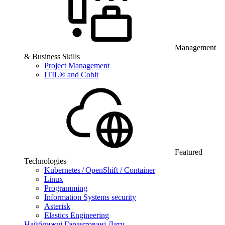
Management
& Business Skills
Project Management
ITIL® and Cobit
Featured
Technologies
Kubernetes / OpenShift / Container
Linux
Programming
Information Systems security
Asterisk
Elastics Engineering
Найближчі Гарантовані Дати