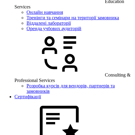
Education
Services
Онлайн навчання
Тренінги та семінари на території замовника
Віддалені лабораторії
Оренда учбових аудиторій
Consulting &
Professional Services
Розробка курсів для вендорів, партнерів та
замовників
Сертифікації