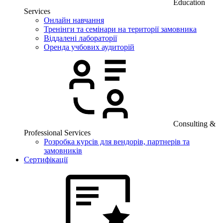
Education
Services
Онлайн навчання
Тренінги та семінари на території замовника
Віддалені лабораторії
Оренда учбових аудиторій
Consulting &
Professional Services
Розробка курсів для вендорів, партнерів та
замовників
Сертифікації