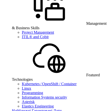
Management
& Business Skills
Project Management
ITIL® and Cobit
Featured
Technologies
Kubernetes / OpenShift / Container
Linux
Programming
Information Systems security
Asterisk
Elastics Engineering
Найближчі Гарантовані Дати