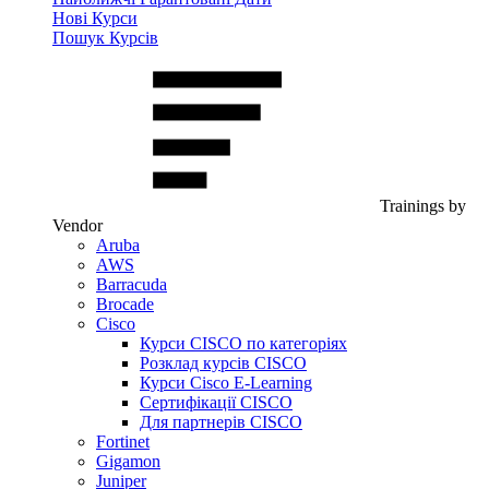
Нові Курси
Пошук Курсів
Trainings by
Vendor
Aruba
AWS
Barracuda
Brocade
Cisco
Курси CISCO по категоріях
Розклад курсів CISCO
Курси Cisco E-Learning
Сертифікації CISCO
Для партнерів CISCO
Fortinet
Gigamon
Juniper