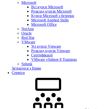
Microsoft
Всі курси Microsoft
Розклад курсів Microsoft
Kyрси Microsoft з безпеки
Microsoft Applied Skills
Microsoft Office
NetApp
Oracle
Red Hat
VMware
Усі курси Vmware
Розклад курсів Vmware
Сертифікації
VMware vSphere 8 Trainings
Splunk
Зв'язатися з Нами
Сервіси