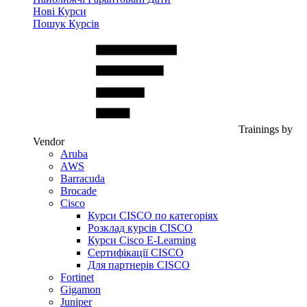
Нові Курси
Пошук Курсів
Trainings by
Vendor
Aruba
AWS
Barracuda
Brocade
Cisco
Курси CISCO по категоріях
Розклад курсів CISCO
Курси Cisco E-Learning
Сертифікації CISCO
Для партнерів CISCO
Fortinet
Gigamon
Juniper