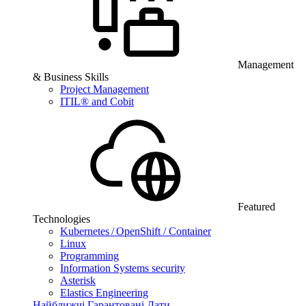
Management
& Business Skills
Project Management
ITIL® and Cobit
Featured
Technologies
Kubernetes / OpenShift / Container
Linux
Programming
Information Systems security
Asterisk
Elastics Engineering
Найближчі Гарантовані Дати