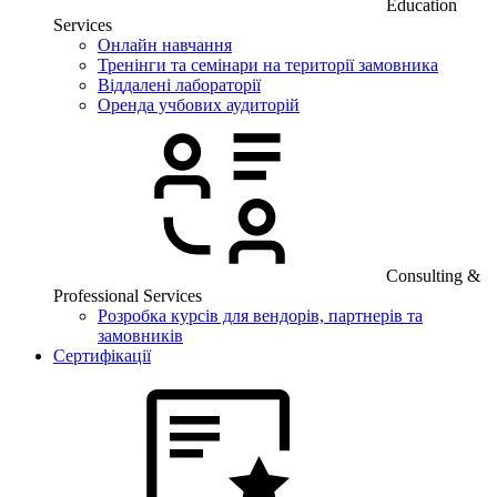
Education
Services
Онлайн навчання
Тренінги та семінари на території замовника
Віддалені лабораторії
Оренда учбових аудиторій
Consulting &
Professional Services
Розробка курсів для вендорів, партнерів та
замовників
Сертифікації