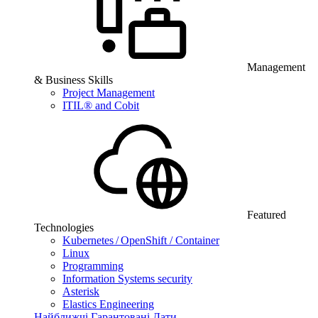
Management
& Business Skills
Project Management
ITIL® and Cobit
Featured
Technologies
Kubernetes / OpenShift / Container
Linux
Programming
Information Systems security
Asterisk
Elastics Engineering
Найближчі Гарантовані Дати