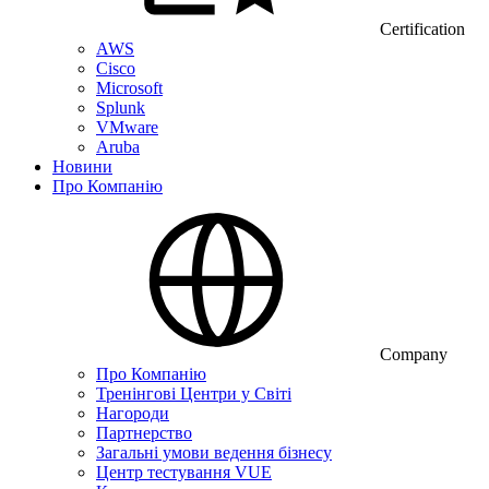
Certification
AWS
Cisco
Microsoft
Splunk
VMware
Aruba
Новини
Про Компанію
Company
Про Компанію
Тренінгові Центри у Світі
Нагороди
Партнерство
Загальні умови ведення бізнесу
Центр тестування VUE