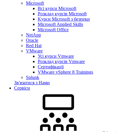
Microsoft
Всі курси Microsoft
Розклад курсів Microsoft
Kyрси Microsoft з безпеки
Microsoft Applied Skills
Microsoft Office
NetApp
Oracle
Red Hat
VMware
Усі курси Vmware
Розклад курсів Vmware
Сертифікації
VMware vSphere 8 Trainings
Splunk
Зв'язатися з Нами
Сервіси