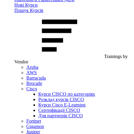
Нові Курси
Пошук Курсів
Trainings by
Vendor
Aruba
AWS
Barracuda
Brocade
Cisco
Курси CISCO по категоріях
Розклад курсів CISCO
Курси Cisco E-Learning
Сертифікації CISCO
Для партнерів CISCO
Fortinet
Gigamon
Juniper