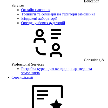
Education
Services
Онлайн навчання
Тренінги та семінари на території замовника
Віддалені лабораторії
Оренда учбових аудиторій
Consulting &
Professional Services
Розробка курсів для вендорів, партнерів та
замовників
Сертифікації