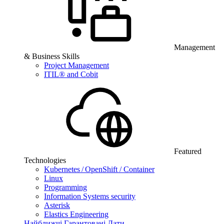
Management
& Business Skills
Project Management
ITIL® and Cobit
Featured
Technologies
Kubernetes / OpenShift / Container
Linux
Programming
Information Systems security
Asterisk
Elastics Engineering
Найближчі Гарантовані Дати