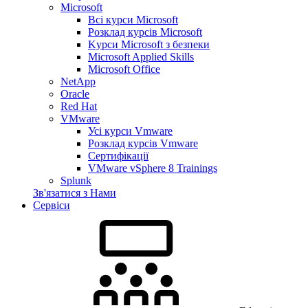
Microsoft
Всі курси Microsoft
Розклад курсів Microsoft
Kyрси Microsoft з безпеки
Microsoft Applied Skills
Microsoft Office
NetApp
Oracle
Red Hat
VMware
Усі курси Vmware
Розклад курсів Vmware
Сертифікації
VMware vSphere 8 Trainings
Splunk
Зв'язатися з Нами
Сервіси