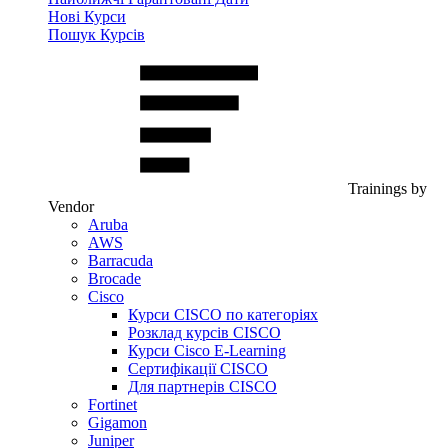
Нові Курси
Пошук Курсів
Trainings by
Vendor
Aruba
AWS
Barracuda
Brocade
Cisco
Курси CISCO по категоріях
Розклад курсів CISCO
Курси Cisco E-Learning
Сертифікації CISCO
Для партнерів CISCO
Fortinet
Gigamon
Juniper