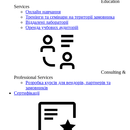
Education
Services
Онлайн навчання
Тренінги та семінари на території замовника
Віддалені лабораторії
Оренда учбових аудиторій
Consulting &
Professional Services
Розробка курсів для вендорів, партнерів та
замовників
Сертифікації