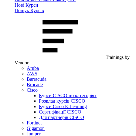
Нові Курси
Пошук Курсів
Trainings by
Vendor
Aruba
AWS
Barracuda
Brocade
Cisco
Курси CISCO по категоріях
Розклад курсів CISCO
Курси Cisco E-Learning
Сертифікації CISCO
Для партнерів CISCO
Fortinet
Gigamon
Juniper