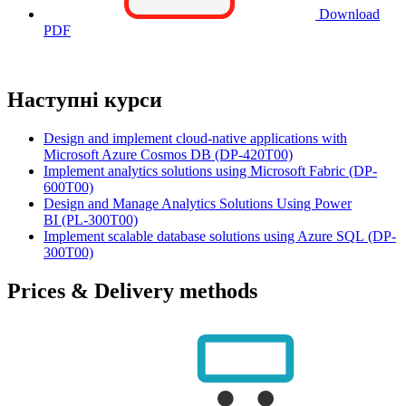
Download
PDF
Наступні курси
Design and implement cloud-native applications with
Microsoft Azure Cosmos DB
(DP-420T00)
Implement analytics solutions using Microsoft Fabric
(DP-
600T00)
Design and Manage Analytics Solutions Using Power
BI
(PL-300T00)
Implement scalable database solutions using Azure SQL
(DP-
300T00)
Prices & Delivery methods