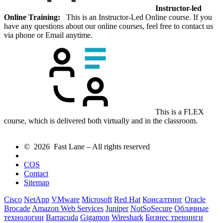
Instructor-led
Online Training:
This is an Instructor-Led Online course. If you
have any questions about our online courses, feel free to contact us
via phone or Email anytime.
This is a FLEX
course, which is delivered both virtually and in the classroom.
© 2026 Fast Lane – All rights reserved
COS
Contact
Sitemap
Cisco
NetApp
VMware
Microsoft
Red Hat
Консалтинг
Oracle
Brocade
Amazon Web Services
Juniper
NotSoSecure
Облачные
технологии
Barracuda
Gigamon
Wireshark
Бизнес тренинги