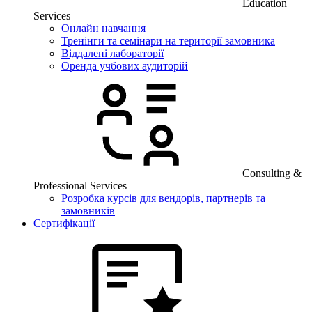
Education
Services
Онлайн навчання
Тренінги та семінари на території замовника
Віддалені лабораторії
Оренда учбових аудиторій
Consulting &
Professional Services
Розробка курсів для вендорів, партнерів та
замовників
Сертифікації