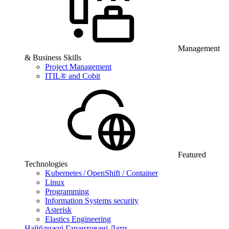
Management
& Business Skills
Project Management
ITIL® and Cobit
Featured
Technologies
Kubernetes / OpenShift / Container
Linux
Programming
Information Systems security
Asterisk
Elastics Engineering
Найближчі Гарантовані Дати