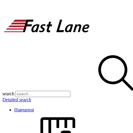
search
Detailed search
Навчання