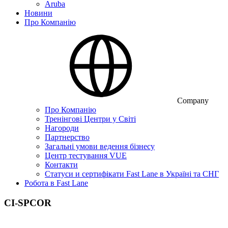
Aruba
Новини
Про Компанію
Company
Про Компанію
Тренінгові Центри у Світі
Нагороди
Партнерство
Загальні умови ведення бізнесу
Центр тестування VUE
Контакти
Статуси и сертифікати Fast Lane в Україні та СНГ
Робота в Fast Lane
CI-SPCOR