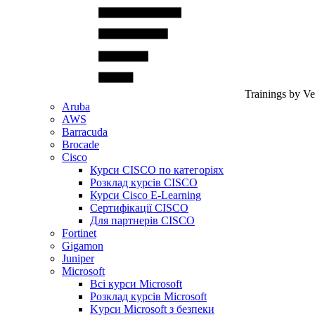
Trainings by V
Aruba
AWS
Barracuda
Brocade
Cisco
Курси CISCO по категоріях
Розклад курсів CISCO
Курси Cisco E-Learning
Сертифікації CISCO
Для партнерів CISCO
Fortinet
Gigamon
Juniper
Microsoft
Всі курси Microsoft
Розклад курсів Microsoft
Kyрси Microsoft з безпеки