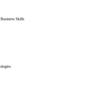
usiness Skills
ologies