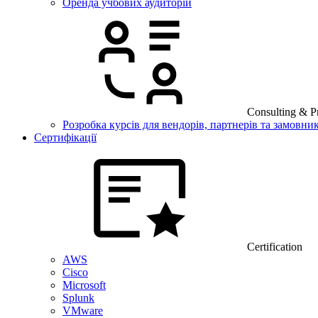
Оренда учбових аудиторій
Consulting & Pr
Розробка курсів для вендорів, партнерів та замовник
Сертифікації
Certification
AWS
Cisco
Microsoft
Splunk
VMware