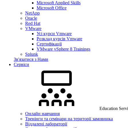
Microsoft Applied Skills
Microsoft Office
NetApp
Oracle
Red Hat
VMware
Усі курси Vmware
Розклад курсів Vmware
Сертифікації
VMware vSphere 8 Trainings
Splunk
Зв'язатися з Нами
Сервіси
Education Serv
Онлайн навчання
Тренінги та семінари на території замовника
Віддалені лабораторії