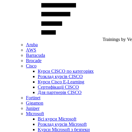
Trainings by V
Aruba
AWS
Barracuda
Brocade
Cisco
Курси CISCO по категоріях
Розклад курсів CISCO
Курси Cisco E-Learning
Сертифікації CISCO
Для партнерів CISCO
Fortinet
Gigamon
Juniper
Microsoft
Всі курси Microsoft
Розклад курсів Microsoft
Kyрси Microsoft з безпеки