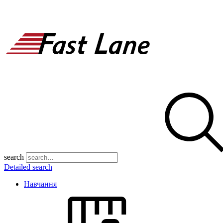
search
Detailed search
Навчання