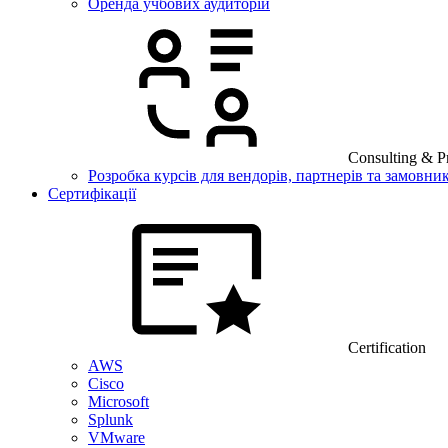
Оренда учбових аудиторій
Consulting & Pr
Розробка курсів для вендорів, партнерів та замовник
Сертифікації
Certification
AWS
Cisco
Microsoft
Splunk
VMware