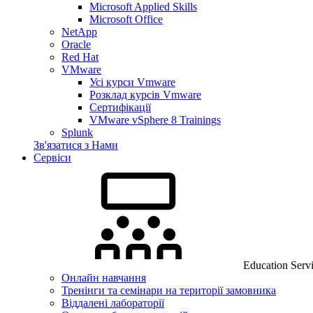
Microsoft Applied Skills
Microsoft Office
NetApp
Oracle
Red Hat
VMware
Усі курси Vmware
Розклад курсів Vmware
Сертифікації
VMware vSphere 8 Trainings
Splunk
Зв'язатися з Нами
Сервіси
Education Serv
Онлайн навчання
Тренінги та семінари на території замовника
Віддалені лабораторії