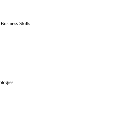
usiness Skills
ologies