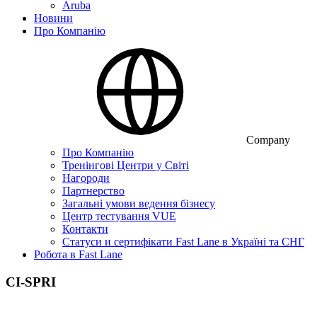
Aruba
Новини
Про Компанію
Company
Про Компанію
Тренінгові Центри у Світі
Нагороди
Партнерство
Загальні умови ведення бізнесу
Центр тестування VUE
Контакти
Статуси и сертифікати Fast Lane в Україні та СНГ
Робота в Fast Lane
CI-SPRI