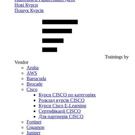
Нові Курси
Пошук Курсів
Trainings by
Vendor
Aruba
AWS
Barracuda
Brocade
Cisco
Курси CISCO по категоріях
Розклад курсів CISCO
Курси Cisco E-Learning
Сертифікації CISCO
Для партнерів CISCO
Fortinet
Gigamon
Juniper