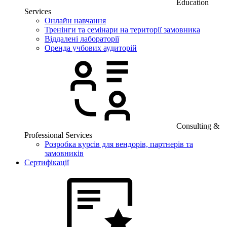
Education
Services
Онлайн навчання
Тренінги та семінари на території замовника
Віддалені лабораторії
Оренда учбових аудиторій
Consulting &
Professional Services
Розробка курсів для вендорів, партнерів та
замовників
Сертифікації