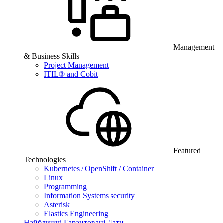
Management
& Business Skills
Project Management
ITIL® and Cobit
Featured
Technologies
Kubernetes / OpenShift / Container
Linux
Programming
Information Systems security
Asterisk
Elastics Engineering
Найближчі Гарантовані Дати