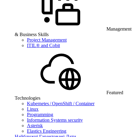
Management
& Business Skills
Project Management
ITIL® and Cobit
Featured
Technologies
Kubernetes / OpenShift / Container
Linux
Programming
Information Systems security
Asterisk
Elastics Engineering
Найближчі Гарантовані Дати