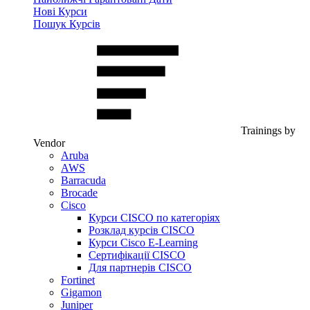
Нові Курси
Пошук Курсів
Trainings by
Vendor
Aruba
AWS
Barracuda
Brocade
Cisco
Курси CISCO по категоріях
Розклад курсів CISCO
Курси Cisco E-Learning
Сертифікації CISCO
Для партнерів CISCO
Fortinet
Gigamon
Juniper