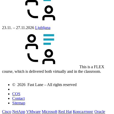
23.11. – 27.11.2026
Ljubljana
This is a FLEX
course, which is delivered both virtually and in the classroom.
© 2026 Fast Lane – All rights reserved
COS
Contact
Sitemap
Cisco
NetApp
VMware
Microsoft
Red Hat
Консалтинг
Oracle