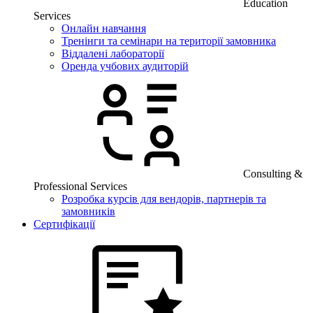
Education
Services
Онлайн навчання
Тренінги та семінари на території замовника
Віддалені лабораторії
Оренда учбових аудиторій
Consulting &
Professional Services
Розробка курсів для вендорів, партнерів та
замовників
Сертифікації