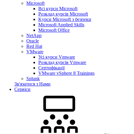
Microsoft
Всі курси Microsoft
Розклад курсів Microsoft
Kyрси Microsoft з безпеки
Microsoft Applied Skills
Microsoft Office
NetApp
Oracle
Red Hat
VMware
Усі курси Vmware
Розклад курсів Vmware
Сертифікації
VMware vSphere 8 Trainings
Splunk
Зв'язатися з Нами
Сервіси