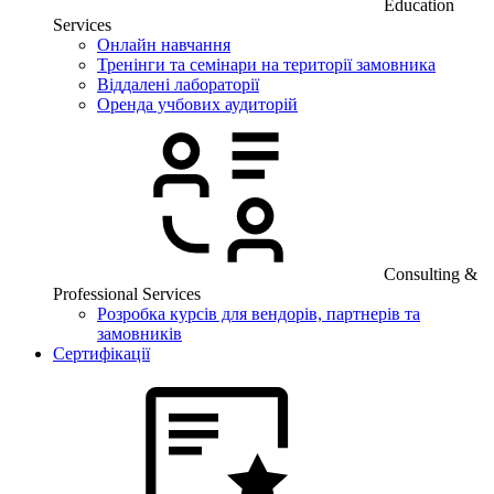
Education
Services
Онлайн навчання
Тренінги та семінари на території замовника
Віддалені лабораторії
Оренда учбових аудиторій
Consulting &
Professional Services
Розробка курсів для вендорів, партнерів та
замовників
Сертифікації