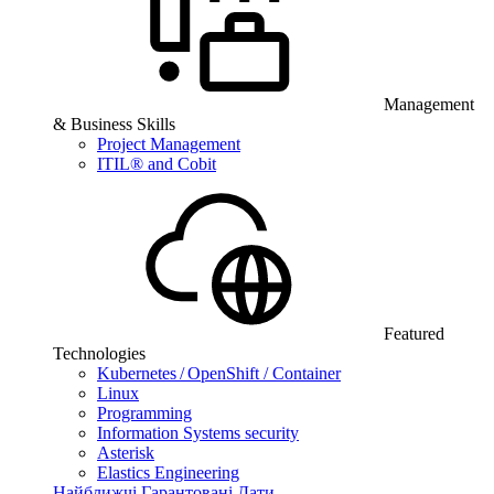
Management
& Business Skills
Project Management
ITIL® and Cobit
Featured
Technologies
Kubernetes / OpenShift / Container
Linux
Programming
Information Systems security
Asterisk
Elastics Engineering
Найближчі Гарантовані Дати