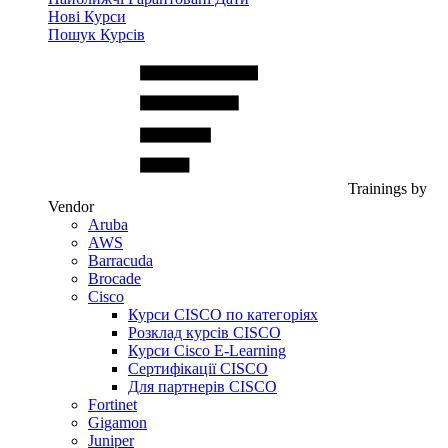
Нові Курси
Пошук Курсів
Trainings by
Vendor
Aruba
AWS
Barracuda
Brocade
Cisco
Курси CISCO по категоріях
Розклад курсів CISCO
Курси Cisco E-Learning
Сертифікації CISCO
Для партнерів CISCO
Fortinet
Gigamon
Juniper