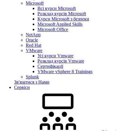
Microsoft
Всі курси Microsoft
Розклад курсів Microsoft
Kyрси Microsoft з безпеки
Microsoft Applied Skills
Microsoft Office
NetApp
Oracle
Red Hat
VMware
Усі курси Vmware
Розклад курсів Vmware
Сертифікації
VMware vSphere 8 Trainings
Splunk
Зв'язатися з Нами
Сервіси