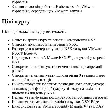
vSphere®
Знання та досвід роботи з Kubernetes або VMware
vSphere® у середовищах VMware Tanzu®
Цілі курсу
Після проходження курсу ви зможете:
Описати архітектуру та основні компоненти NSX
Описати можливості та переваги NSX.
Розгорнути кластер керування NSX та вузли VMware
NSX® Edge™.
Підготувати хости VMware ESXi™ для участі у мережі
NSX.
Створити та налаштувати сегменти для переадресації
рівня 2
Створити та налаштувати шлюзи рівня 0 та рівня 1 для
логічної маршрутизації.
Використовувати політики розподіленого брандмауера
та шлюзу для фільтрації трафіку зі сходу на захід та з
півночі на південь у NSX.
Налаштувати функції розширеного запобігання загрозам
Налаштувати мережеві служби на вузлах NSX Edge
Використовувати VMware Identity Manager™ та LDAP