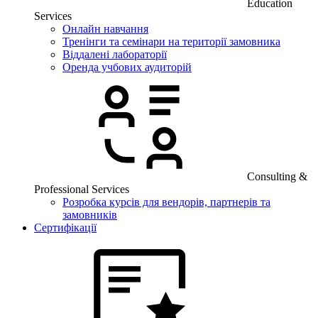
Education
Services
Онлайн навчання
Тренінги та семінари на території замовника
Віддалені лабораторії
Оренда учбових аудиторій
Consulting &
Professional Services
Розробка курсів для вендорів, партнерів та
замовників
Сертифікації