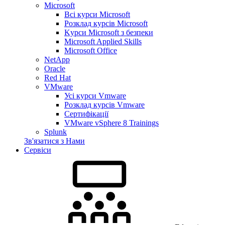
Microsoft
Всі курси Microsoft
Розклад курсів Microsoft
Kyрси Microsoft з безпеки
Microsoft Applied Skills
Microsoft Office
NetApp
Oracle
Red Hat
VMware
Усі курси Vmware
Розклад курсів Vmware
Сертифікації
VMware vSphere 8 Trainings
Splunk
Зв'язатися з Нами
Сервіси