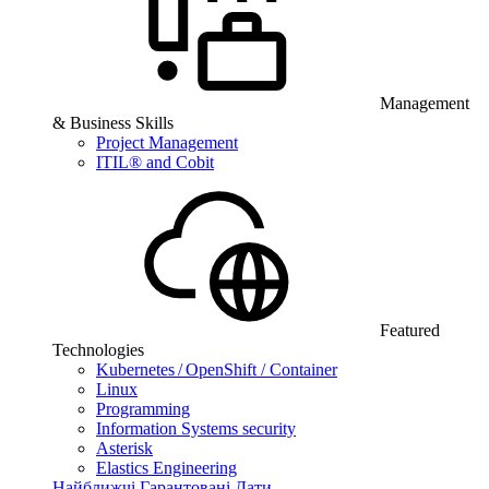
Management
& Business Skills
Project Management
ITIL® and Cobit
Featured
Technologies
Kubernetes / OpenShift / Container
Linux
Programming
Information Systems security
Asterisk
Elastics Engineering
Найближчі Гарантовані Дати