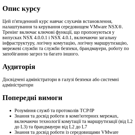
Опис курсу
Цей п'ятиденний курс навчає слухачів встановлення,
налаштування та керування середовищем VMware NSX®.
Тренінг включає ключові функції, що пропонуються у
випусках NSX 4.0.0.1 і NSX 4.0.1, включаючи загальну
інфраструктуру, логічну комутацію, логічну маршрутизацію,
мережеві служби та служби безпеки, брандмауери, роботу по
запобіганню загроз та багато іншого.
Аудиторія
Досвідчені адміністратори в галузі безпеки або системні
адміністратори
Попередні вимоги
Розуміння служб та протоколів TCP/IP
Знання та досвід роботи в комп'ютерних мережах,
включаючи технології комутації та маршрутизації (від L2
до L3) та брандмауери від L2 до L7
Знання та досвід роботи із середовищами VMware