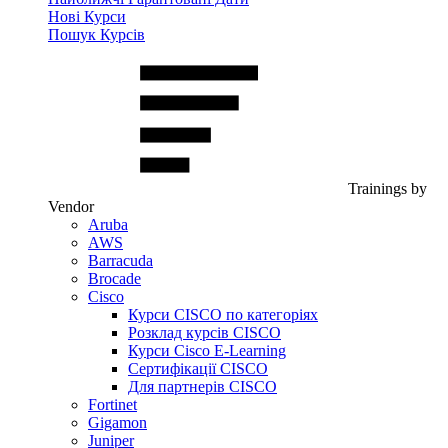
Нові Курси
Пошук Курсів
Trainings by
Vendor
Aruba
AWS
Barracuda
Brocade
Cisco
Курси CISCO по категоріях
Розклад курсів CISCO
Курси Cisco E-Learning
Сертифікації CISCO
Для партнерів CISCO
Fortinet
Gigamon
Juniper