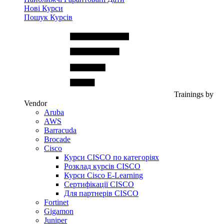
Нові Курси
Пошук Курсів
Trainings by
Vendor
Aruba
AWS
Barracuda
Brocade
Cisco
Курси CISCO по категоріях
Розклад курсів CISCO
Курси Cisco E-Learning
Сертифікації CISCO
Для партнерів CISCO
Fortinet
Gigamon
Juniper