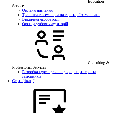
Education
Services
Онлайн навчання
Тренінги та семінари на території замовника
Віддалені лабораторії
Оренда учбових аудиторій
Consulting &
Professional Services
Розробка курсів для вендорів, партнерів та
замовників
Сертифікації