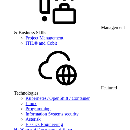
Management
& Business Skills
Project Management
ITIL® and Cobit
Featured
Technologies
Kubernetes / OpenShift / Container
Linux
Programming
Information Systems security
Asterisk
Elastics Engineering
Найближчі Гарантовані Дати