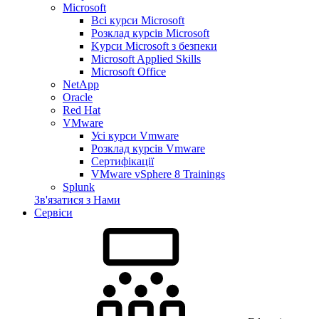
Microsoft
Всі курси Microsoft
Розклад курсів Microsoft
Kyрси Microsoft з безпеки
Microsoft Applied Skills
Microsoft Office
NetApp
Oracle
Red Hat
VMware
Усі курси Vmware
Розклад курсів Vmware
Сертифікації
VMware vSphere 8 Trainings
Splunk
Зв'язатися з Нами
Сервіси