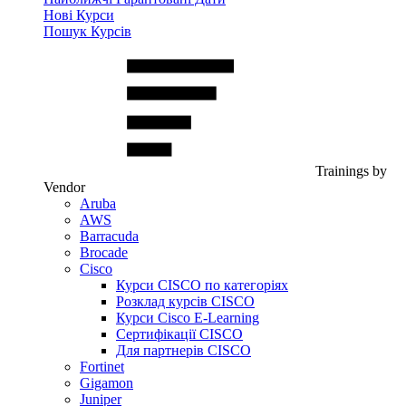
Нові Курси
Пошук Курсів
Trainings by
Vendor
Aruba
AWS
Barracuda
Brocade
Cisco
Курси CISCO по категоріях
Розклад курсів CISCO
Курси Cisco E-Learning
Сертифікації CISCO
Для партнерів CISCO
Fortinet
Gigamon
Juniper