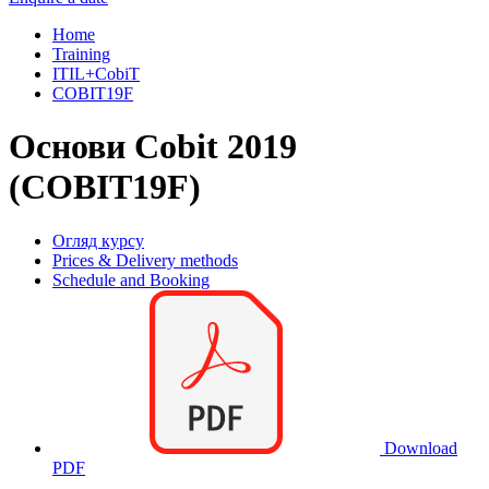
Home
Training
ITIL+CobiT
COBIT19F
Основи Cobit 2019
(COBIT19F)
Огляд курсу
Prices & Delivery methods
Schedule and Booking
Download
PDF