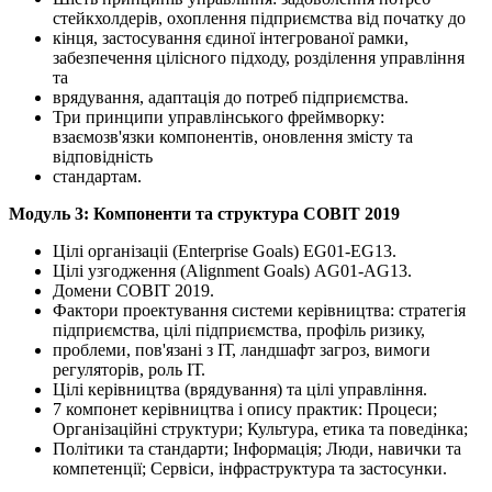
стейкхолдерів, охоплення підприємства від початку до
кінця, застосування єдиної інтегрованої рамки,
забезпечення цілісного підходу, розділення управління
та
врядування, адаптація до потреб підприємства.
Три принципи управлінського фреймворку:
взаємозв'язки компонентів, оновлення змісту та
відповідність
стандартам.
Модуль 3: Компоненти та структура COBIT 2019
Цілі організаціі (Enterprise Goals) EG01-EG13.
Цілі узгодження (Alignment Goals) AG01-AG13.
Домени COBIT 2019.
Фактори проектування системи керівництва: стратегія
підприємства, цілі підприємства, профіль ризику,
проблеми, пов'язані з ІТ, ландшафт загроз, вимоги
регуляторів, роль ІТ.
Цілі керівництва (врядування) та цілі управління.
7 компонет керівництва і опису практик: Процеси;
Організаційні структури; Культура, етика та поведінка;
Політики та стандарти; Інформація; Люди, навички та
компетенції; Сервіси, інфраструктура та застосунки.