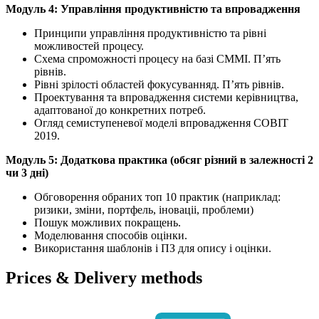
Модуль 4: Управління продуктивністю та впровадження
Принципи управління продуктивністю та рівні
можливостей процесу.
Схема спроможності процесу на базі CMMI. П’ять
рівнів.
Рівні зрілості областей фокусуванняд. П’ять рівнів.
Проектування та впровадження системи керівництва,
адаптованої до конкретних потреб.
Огляд семиступеневої моделі впровадження COBIT
2019.
Модуль 5: Додаткова практика (обсяг різний в залежності 2
чи 3 дні)
Обговорення обраних топ 10 практик (наприклад:
ризики, зміни, портфель, іноваціі, проблеми)
Пошук можливих покращень.
Моделювання способів оцінки.
Використання шаблонів і ПЗ для опису і оцінки.
Prices & Delivery methods