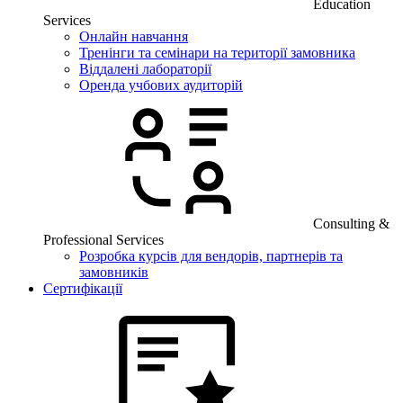
Education
Services
Онлайн навчання
Тренінги та семінари на території замовника
Віддалені лабораторії
Оренда учбових аудиторій
Consulting &
Professional Services
Розробка курсів для вендорів, партнерів та
замовників
Сертифікації