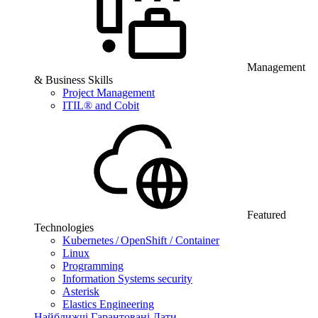
Management
& Business Skills
Project Management
ITIL® and Cobit
Featured
Technologies
Kubernetes / OpenShift / Container
Linux
Programming
Information Systems security
Asterisk
Elastics Engineering
Найближчі Гарантовані Дати