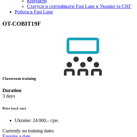
Контакти
Статуси и сертифікати Fast Lane в Україні та СНГ
Робота в Fast Lane
OT-COBIT19F
Classroom training
Duration
3 days
Price
(excl. tax)
Ukraine:
24 000,– грн.
Currently no training dates
Enquire a date