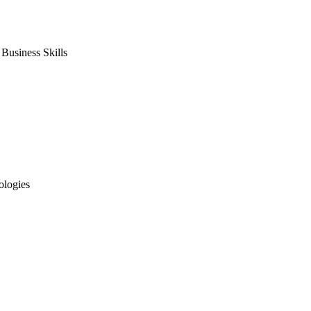
usiness Skills
ologies