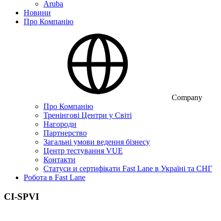
Aruba
Новини
Про Компанію
Company
Про Компанію
Тренінгові Центри у Світі
Нагороди
Партнерство
Загальні умови ведення бізнесу
Центр тестування VUE
Контакти
Статуси и сертифікати Fast Lane в Україні та СНГ
Робота в Fast Lane
CI-SPVI