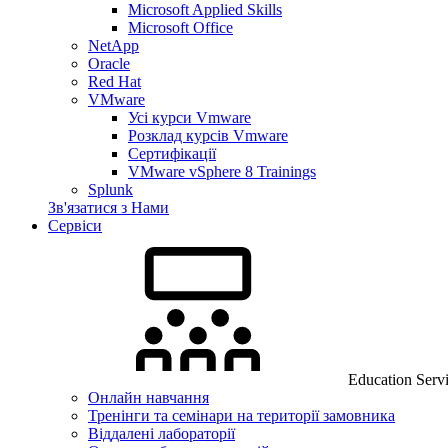
Microsoft Applied Skills
Microsoft Office
NetApp
Oracle
Red Hat
VMware
Усі курси Vmware
Розклад курсів Vmware
Сертифікації
VMware vSphere 8 Trainings
Splunk
Зв'язатися з Нами
Сервіси
Education Serv
Онлайн навчання
Тренінги та семінари на території замовника
Віддалені лабораторії