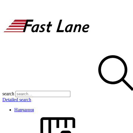
search
Detailed search
Навчання