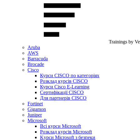
Trainings by V
Aruba
AWS
Barracuda
Brocade
Cisco
Курси CISCO по категоріях
Розклад курсів CISCO
Курси Cisco E-Learning
Сертифікації CISCO
Для партнерів CISCO
Fortinet
Gigamon
Juniper
Microsoft
Всі курси Microsoft
Розклад курсів Microsoft
Kyрси Microsoft з безпеки