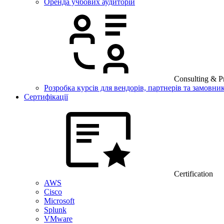
Оренда учбових аудиторій
Consulting & Pr
Розробка курсів для вендорів, партнерів та замовник
Сертифікації
Certification
AWS
Cisco
Microsoft
Splunk
VMware