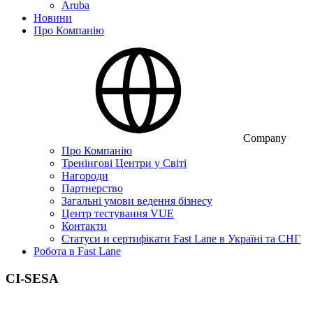
Aruba
Новини
Про Компанію
Company
Про Компанію
Тренінгові Центри у Світі
Нагороди
Партнерство
Загальні умови ведення бізнесу
Центр тестування VUE
Контакти
Статуси и сертифікати Fast Lane в Україні та СНГ
Робота в Fast Lane
CI-SESA