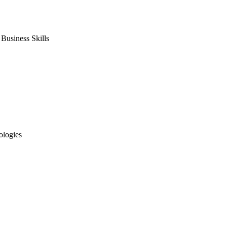
usiness Skills
ologies