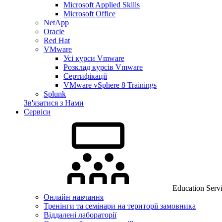
Microsoft Applied Skills
Microsoft Office
NetApp
Oracle
Red Hat
VMware
Усі курси Vmware
Розклад курсів Vmware
Сертифікації
VMware vSphere 8 Trainings
Splunk
Зв'язатися з Нами
Сервіси
Education Serv
Онлайн навчання
Тренінги та семінари на території замовника
Віддалені лабораторії