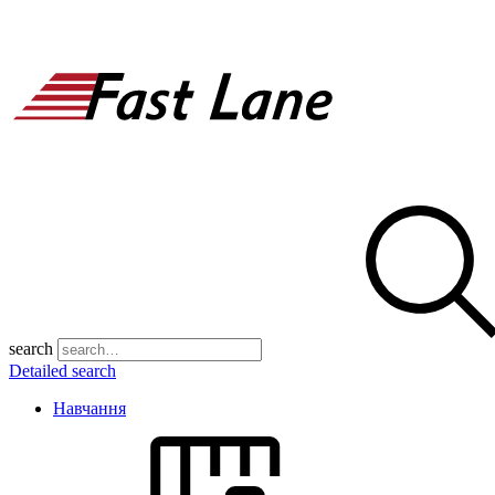
search
Detailed search
Навчання