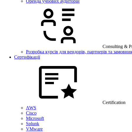
Оренда учбових аудиторій
Consulting & Pr
Розробка курсів для вендорів, партнерів та замовник
Сертифікації
Certification
AWS
Cisco
Microsoft
Splunk
VMware