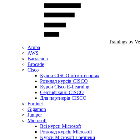
Trainings by V
Aruba
AWS
Barracuda
Brocade
Cisco
Курси CISCO по категоріях
Розклад курсів CISCO
Курси Cisco E-Learning
Сертифікації CISCO
Для партнерів CISCO
Fortinet
Gigamon
Juniper
Microsoft
Всі курси Microsoft
Розклад курсів Microsoft
Kyрси Microsoft з безпеки