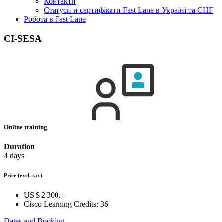
Контакти
Статуси и сертифікати Fast Lane в Україні та СНГ
Робота в Fast Lane
CI-SESA
Online training
Duration
4 days
Price
(excl. tax)
US $ 2 300,–
Cisco Learning Credits:
36
Dates and Booking