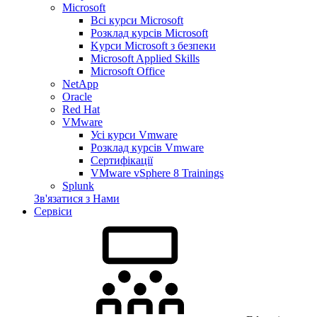
Microsoft
Всі курси Microsoft
Розклад курсів Microsoft
Kyрси Microsoft з безпеки
Microsoft Applied Skills
Microsoft Office
NetApp
Oracle
Red Hat
VMware
Усі курси Vmware
Розклад курсів Vmware
Сертифікації
VMware vSphere 8 Trainings
Splunk
Зв'язатися з Нами
Сервіси