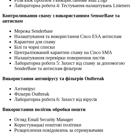
Розв'язок проблем з використанням Mail Logs
Лабораторна робота 4: Тестування налаштувань Listeners
Контролювання спаму з використанням SensorBase та
антиспам
Мережа Senderbase
Налаштування та використання Cisco ESA антиспам
Карантин для спаму
Білі та чорні списки
Централізований карантин спаму на Cisco SMA
Налаштування перевірки повернення листів
Лабораторна робота 5: Захист від спаму за допомогою
SenderBase та антиспам фільтром
Використання антивірусу та фільтрів Outbreak
Антивірус
Фільтри Outbreak
Лабораторна робота 6: Захист від вірусів
Використання політик обробки пошти
Огляд Email Security Manager
Користувацькі поштові політики
Розщеплення повідомлень за отримувачами