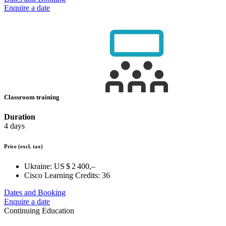
Enquire a date
Classroom training
Duration
4 days
Price
(excl. tax)
Ukraine:
US $ 2 400,–
Cisco Learning Credits:
36
Dates and Booking
Enquire a date
Continuing Education