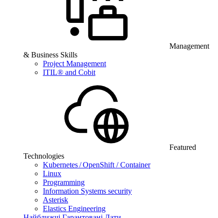
Management
& Business Skills
Project Management
ITIL® and Cobit
Featured
Technologies
Kubernetes / OpenShift / Container
Linux
Programming
Information Systems security
Asterisk
Elastics Engineering
Найближчі Гарантовані Дати