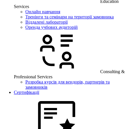
Education
Services
Онлайн навчання
Тренінги та семінари на території замовника
Віддалені лабораторії
Оренда учбових аудиторій
Consulting &
Professional Services
Розробка курсів для вендорів, партнерів та
замовників
Сертифікації