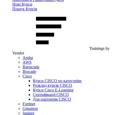
Нові Курси
Пошук Курсів
Trainings by
Vendor
Aruba
AWS
Barracuda
Brocade
Cisco
Курси CISCO по категоріях
Розклад курсів CISCO
Курси Cisco E-Learning
Сертифікації CISCO
Для партнерів CISCO
Fortinet
Gigamon
Juniper