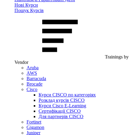
Нові Курси
Пошук Курсів
Trainings by
Vendor
Aruba
AWS
Barracuda
Brocade
Cisco
Курси CISCO по категоріях
Розклад курсів CISCO
Курси Cisco E-Learning
Сертифікації CISCO
Для партнерів CISCO
Fortinet
Gigamon
Juniper