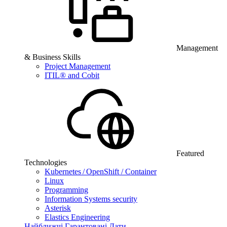
Management
& Business Skills
Project Management
ITIL® and Cobit
Featured
Technologies
Kubernetes / OpenShift / Container
Linux
Programming
Information Systems security
Asterisk
Elastics Engineering
Найближчі Гарантовані Дати