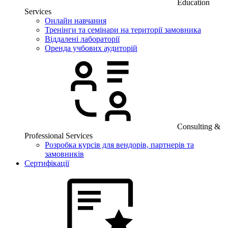
Education
Services
Онлайн навчання
Тренінги та семінари на території замовника
Віддалені лабораторії
Оренда учбових аудиторій
Consulting &
Professional Services
Розробка курсів для вендорів, партнерів та
замовників
Сертифікації