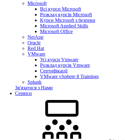
Microsoft
Всі курси Microsoft
Розклад курсів Microsoft
Kyрси Microsoft з безпеки
Microsoft Applied Skills
Microsoft Office
NetApp
Oracle
Red Hat
VMware
Усі курси Vmware
Розклад курсів Vmware
Сертифікації
VMware vSphere 8 Trainings
Splunk
Зв'язатися з Нами
Сервіси