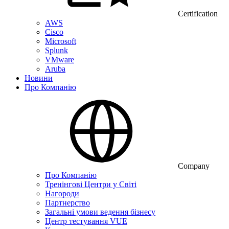
Certification
AWS
Cisco
Microsoft
Splunk
VMware
Aruba
Новини
Про Компанію
Company
Про Компанію
Тренінгові Центри у Світі
Нагороди
Партнерство
Загальні умови ведення бізнесу
Центр тестування VUE