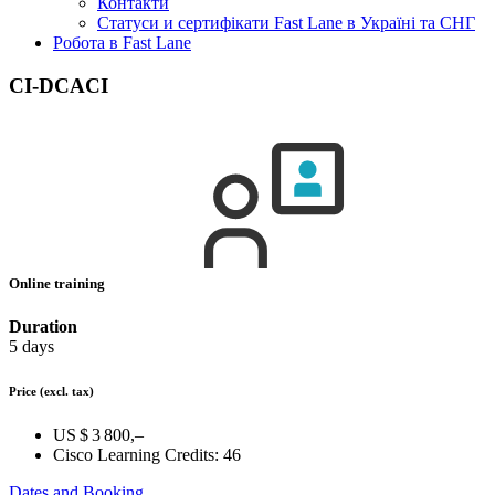
Контакти
Статуси и сертифікати Fast Lane в Україні та СНГ
Робота в Fast Lane
CI-DCACI
Online training
Duration
5 days
Price
(excl. tax)
US $ 3 800,–
Cisco Learning Credits:
46
Dates and Booking