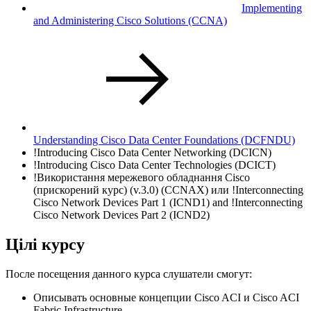
Implementing
and Administering Cisco Solutions
(CCNA)
Understanding Cisco Data Center Foundations
(DCFNDU)
!
Introducing Cisco Data Center Networking
(DCICN)
!
Introducing Cisco Data Center Technologies
(DCICT)
!
Використання мережевого обладнання Cisco
(прискорений курс) (v.3.0)
(CCNAX)
или
!
Interconnecting
Cisco Network Devices Part 1
(ICND1)
and
!
Interconnecting
Cisco Network Devices Part 2
(ICND2)
Цілі курсу
После посещения данного курса слушатели смогут:
Описывать основные концепции Cisco ACI и Cisco ACI
Fabric Infrastructure.