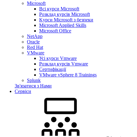
Microsoft
Всі курси Microsoft
Розклад курсів Microsoft
Kyрси Microsoft з безпеки
Microsoft Applied Skills
Microsoft Office
NetApp
Oracle
Red Hat
VMware
Усі курси Vmware
Розклад курсів Vmware
Сертифікації
VMware vSphere 8 Trainings
Splunk
Зв'язатися з Нами
Сервіси