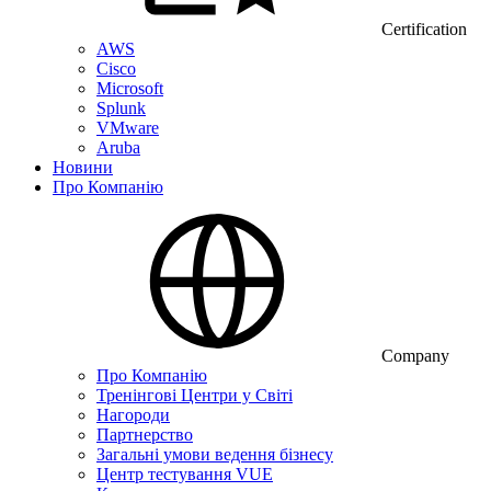
Certification
AWS
Cisco
Microsoft
Splunk
VMware
Aruba
Новини
Про Компанію
Company
Про Компанію
Тренінгові Центри у Світі
Нагороди
Партнерство
Загальні умови ведення бізнесу
Центр тестування VUE