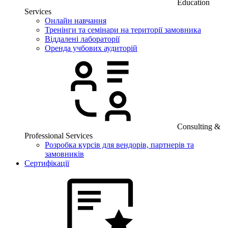
Education
Services
Онлайн навчання
Тренінги та семінари на території замовника
Віддалені лабораторії
Оренда учбових аудиторій
Consulting &
Professional Services
Розробка курсів для вендорів, партнерів та
замовників
Сертифікації