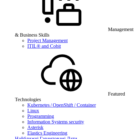
Management
& Business Skills
Project Management
ITIL® and Cobit
Featured
Technologies
Kubernetes / OpenShift / Container
Linux
Programming
Information Systems security
Asterisk
Elastics Engineering
Найближчі Гарантовані Дати