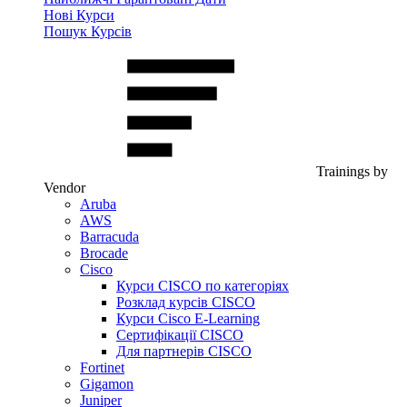
Нові Курси
Пошук Курсів
Trainings by
Vendor
Aruba
AWS
Barracuda
Brocade
Cisco
Курси CISCO по категоріях
Розклад курсів CISCO
Курси Cisco E-Learning
Сертифікації CISCO
Для партнерів CISCO
Fortinet
Gigamon
Juniper