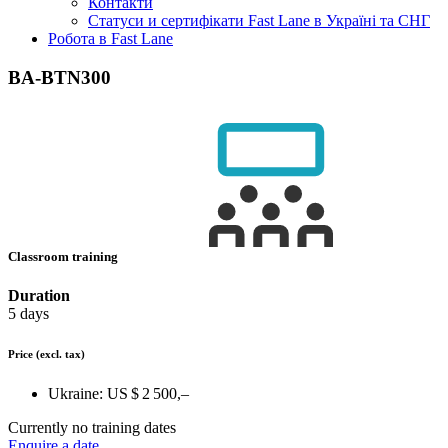
Контакти
Статуси и сертифікати Fast Lane в Україні та СНГ
Робота в Fast Lane
BA-BTN300
Classroom training
Duration
5 days
Price
(excl. tax)
Ukraine:
US $ 2 500,–
Currently no training dates
Enquire a date