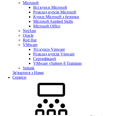
Microsoft
Всі курси Microsoft
Розклад курсів Microsoft
Kyрси Microsoft з безпеки
Microsoft Applied Skills
Microsoft Office
NetApp
Oracle
Red Hat
VMware
Усі курси Vmware
Розклад курсів Vmware
Сертифікації
VMware vSphere 8 Trainings
Splunk
Зв'язатися з Нами
Сервіси