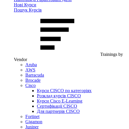
Нові Курси
Пошук Курсів
Trainings by
Vendor
Aruba
AWS
Barracuda
Brocade
Cisco
Курси CISCO по категоріях
Розклад курсів CISCO
Курси Cisco E-Learning
Сертифікації CISCO
Для партнерів CISCO
Fortinet
Gigamon
Juniper