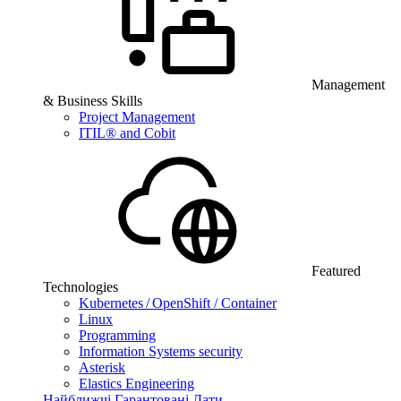
Management
& Business Skills
Project Management
ITIL® and Cobit
Featured
Technologies
Kubernetes / OpenShift / Container
Linux
Programming
Information Systems security
Asterisk
Elastics Engineering
Найближчі Гарантовані Дати