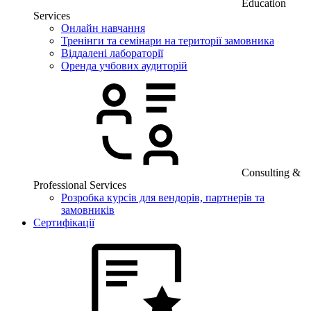
Education
Services
Онлайн навчання
Тренінги та семінари на території замовника
Віддалені лабораторії
Оренда учбових аудиторій
Consulting &
Professional Services
Розробка курсів для вендорів, партнерів та
замовників
Сертифікації