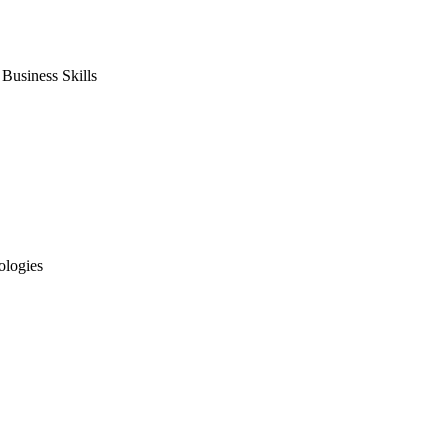
usiness Skills
ologies