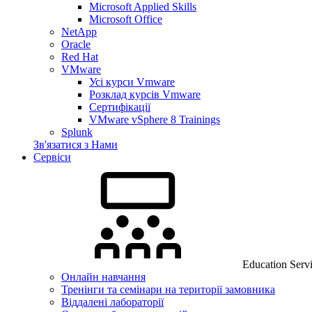
Microsoft Applied Skills
Microsoft Office
NetApp
Oracle
Red Hat
VMware
Усі курси Vmware
Розклад курсів Vmware
Сертифікації
VMware vSphere 8 Trainings
Splunk
Зв'язатися з Нами
Сервіси
Education Serv
Онлайн навчання
Тренінги та семінари на території замовника
Віддалені лабораторії