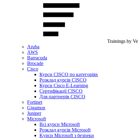
Trainings by V
Aruba
AWS
Barracuda
Brocade
Cisco
Курси CISCO по категоріях
Розклад курсів CISCO
Курси Cisco E-Learning
Сертифікації CISCO
Для партнерів CISCO
Fortinet
Gigamon
Juniper
Microsoft
Всі курси Microsoft
Розклад курсів Microsoft
Kyрси Microsoft з безпеки