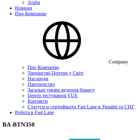
Aruba
Новини
Про Компанію
Company
Про Компанію
Тренінгові Центри у Світі
Нагороди
Партнерство
Загальні умови ведення бізнесу
Центр тестування VUE
Контакти
Статуси и сертифікати Fast Lane в Україні та СНГ
Робота в Fast Lane
BA-BTN350