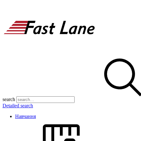
search
Detailed search
Навчання