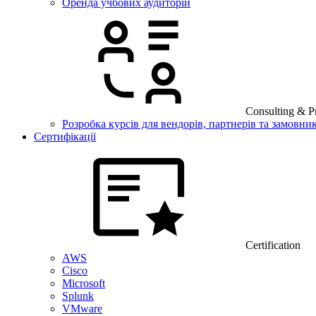
Оренда учбових аудиторій
Consulting & Pr
Розробка курсів для вендорів, партнерів та замовник
Сертифікації
Certification
AWS
Cisco
Microsoft
Splunk
VMware