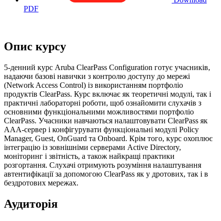
PDF
Опис курсу
5-денний курс Aruba ClearPass Configuration готує учасників,
надаючи базові навички з контролю доступу до мережі
(Network Access Control) із використанням портфоліо
продуктів ClearPass. Курс включає як теоретичні модулі, так і
практичні лабораторні роботи, щоб ознайомити слухачів з
основними функціональними можливостями портфоліо
ClearPass. Учасники навчаються налаштовувати ClearPass як
AAA-сервер і конфігурувати функціональні модулі Policy
Manager, Guest, OnGuard та Onboard. Крім того, курс охоплює
інтеграцію із зовнішніми серверами Active Directory,
моніторинг і звітність, а також найкращі практики
розгортання. Слухачі отримують розуміння налаштування
автентифікації за допомогою ClearPass як у дротових, так і в
бездротових мережах.
Аудиторія