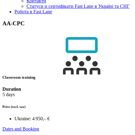
Контакти
Статуси и сертифікати Fast Lane в Україні та СНГ
Робота в Fast Lane
AA-CPC
Classroom training
Duration
5 days
Price
(excl. tax)
Ukraine:
4 950,– €
Dates and Booking