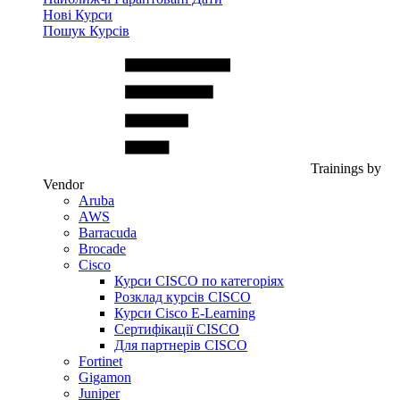
Нові Курси
Пошук Курсів
Trainings by
Vendor
Aruba
AWS
Barracuda
Brocade
Cisco
Курси CISCO по категоріях
Розклад курсів CISCO
Курси Cisco E-Learning
Сертифікації CISCO
Для партнерів CISCO
Fortinet
Gigamon
Juniper