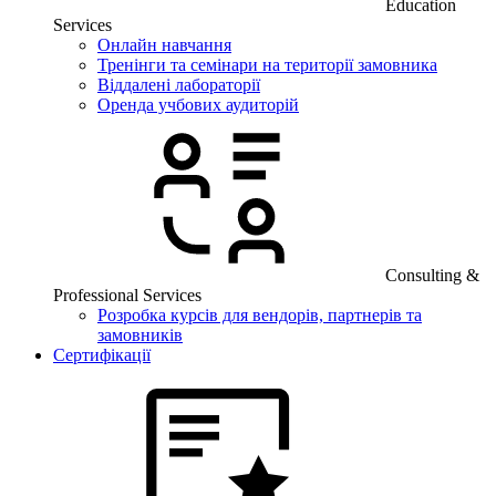
Education
Services
Онлайн навчання
Тренінги та семінари на території замовника
Віддалені лабораторії
Оренда учбових аудиторій
Consulting &
Professional Services
Розробка курсів для вендорів, партнерів та
замовників
Сертифікації