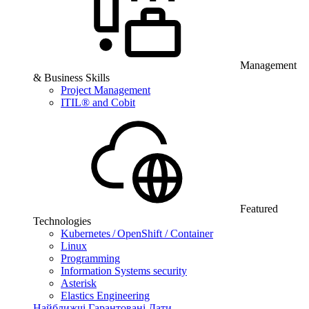
Management
& Business Skills
Project Management
ITIL® and Cobit
Featured
Technologies
Kubernetes / OpenShift / Container
Linux
Programming
Information Systems security
Asterisk
Elastics Engineering
Найближчі Гарантовані Дати