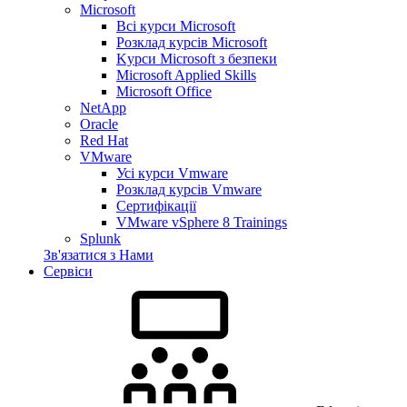
Microsoft
Всі курси Microsoft
Розклад курсів Microsoft
Kyрси Microsoft з безпеки
Microsoft Applied Skills
Microsoft Office
NetApp
Oracle
Red Hat
VMware
Усі курси Vmware
Розклад курсів Vmware
Сертифікації
VMware vSphere 8 Trainings
Splunk
Зв'язатися з Нами
Сервіси