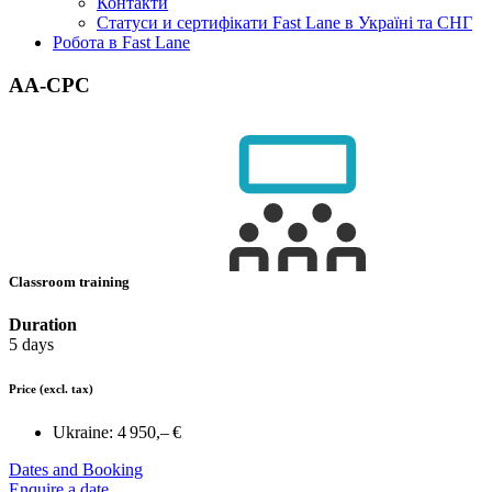
Контакти
Статуси и сертифікати Fast Lane в Україні та СНГ
Робота в Fast Lane
AA-CPC
Classroom training
Duration
5 days
Price
(excl. tax)
Ukraine:
4 950,– €
Dates and Booking
Enquire a date