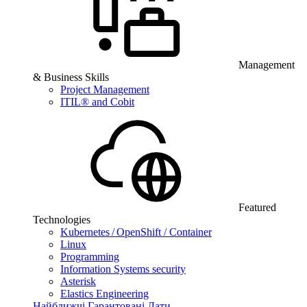
Management
& Business Skills
Project Management
ITIL® and Cobit
Featured
Technologies
Kubernetes / OpenShift / Container
Linux
Programming
Information Systems security
Asterisk
Elastics Engineering
Найближчі Гарантовані Дати