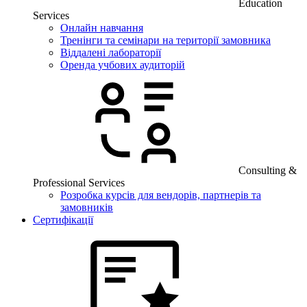
Education
Services
Онлайн навчання
Тренінги та семінари на території замовника
Віддалені лабораторії
Оренда учбових аудиторій
Consulting &
Professional Services
Розробка курсів для вендорів, партнерів та
замовників
Сертифікації