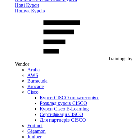
Нові Курси
Пошук Курсів
Trainings by
Vendor
Aruba
AWS
Barracuda
Brocade
Cisco
Курси CISCO по категоріях
Розклад курсів CISCO
Курси Cisco E-Learning
Сертифікації CISCO
Для партнерів CISCO
Fortinet
Gigamon
Juniper