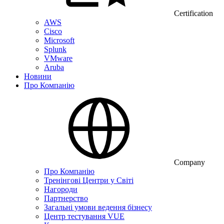
Certification
AWS
Cisco
Microsoft
Splunk
VMware
Aruba
Новини
Про Компанію
Company
Про Компанію
Тренінгові Центри у Світі
Нагороди
Партнерство
Загальні умови ведення бізнесу
Центр тестування VUE