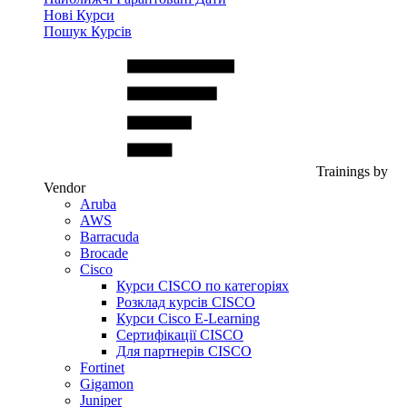
Нові Курси
Пошук Курсів
Trainings by
Vendor
Aruba
AWS
Barracuda
Brocade
Cisco
Курси CISCO по категоріях
Розклад курсів CISCO
Курси Cisco E-Learning
Сертифікації CISCO
Для партнерів CISCO
Fortinet
Gigamon
Juniper