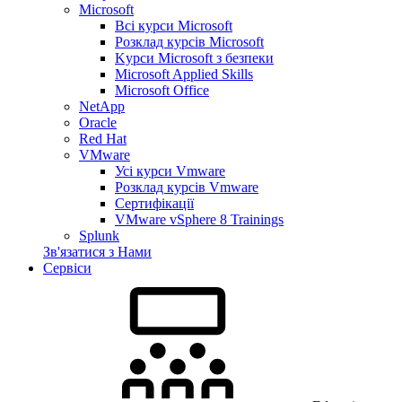
Microsoft
Всі курси Microsoft
Розклад курсів Microsoft
Kyрси Microsoft з безпеки
Microsoft Applied Skills
Microsoft Office
NetApp
Oracle
Red Hat
VMware
Усі курси Vmware
Розклад курсів Vmware
Сертифікації
VMware vSphere 8 Trainings
Splunk
Зв'язатися з Нами
Сервіси