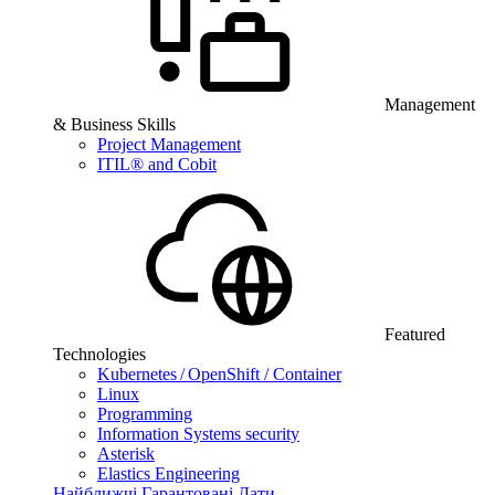
Management
& Business Skills
Project Management
ITIL® and Cobit
Featured
Technologies
Kubernetes / OpenShift / Container
Linux
Programming
Information Systems security
Asterisk
Elastics Engineering
Найближчі Гарантовані Дати