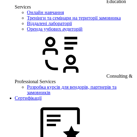
Education
Services
Онлайн навчання
Тренінги та семінари на території замовника
Віддалені лабораторії
Оренда учбових аудиторій
Consulting &
Professional Services
Розробка курсів для вендорів, партнерів та
замовників
Сертифікації